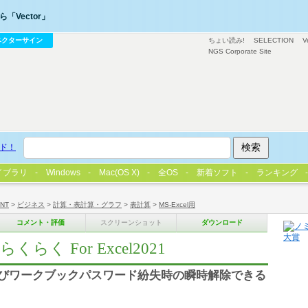
「Vector」
ベクターサイン
ちょい読み!
SELECTION
V
NGS Corporate Site
ド！
イブラリ
Windows
Mac(OS X)
全OS
新着ソフト
ランキング
/NT
>
ビジネス
>
計算・表計算・グラフ
>
表計算
>
MS-Excel用
コメント・評価
スクリーンショット
ダウンロード
 For Excel2021
及びワークブックパスワード紛失時の瞬時解除できる