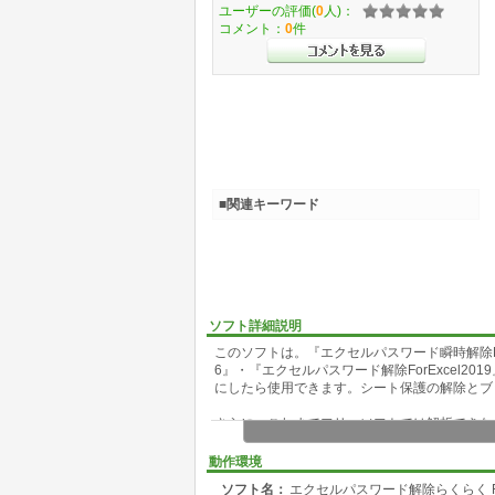
ユーザーの評価(
0
人)：
コメント：
0
件
■関連キーワード
ソフト詳細説明
このソフトは。『エクセルパスワード瞬時解除ForExc
6』・『エクセルパスワード解除ForExcel
にしたら使用できます。シート保護の解除とブ
さらに、これまでフリーソフトでは解析できなか
できるようになります。解析の際、最大限にパ
ください。
動作環境
ソフト名：
エクセルパスワード解除らくらく For 
またご自分が設定したパスワードを忘れた場合