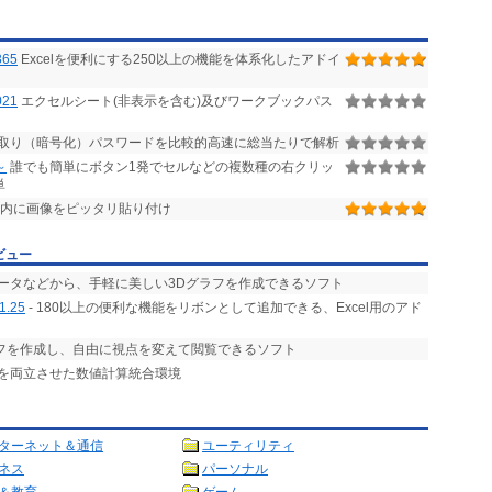
365
Excelを便利にする250以上の機能を体系化したアドイ
21
エクセルシート(非表示を含む)及びワークブックパス
読み取り（暗号化）パスワードを比較的高速に総当たりで解析
～
誰でも簡単にボタン1発でセルなどの複数種の右クリッ
単
ル内に画像をピッタリ貼り付け
ビュー
データなどから、手軽に美しい3Dグラフを作成できるソフト
1.25
- 180以上の便利な機能をリボンとして追加できる、Excel用のアド
ラフを作成し、自由に視点を変えて閲覧できるソフト
とを両立させた数値計算統合環境
ターネット＆通信
ユーティリティ
ネス
パーソナル