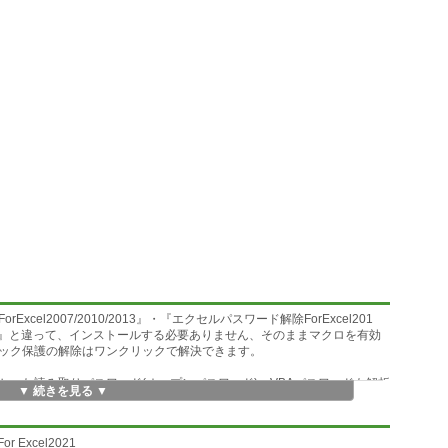
el2007/2010/2013』・『エクセルパスワード解除ForExcel201
2019』と違って、インストールする必要ありません、そのままマクロを有効
ック保護の解除はワンクリックで解決できます。
った読み取りパスワード(オープンパスワード)・VBAパスワードも解析
▼ 続きを見る ▼
ソコンの能力を発揮するため、開いている他のアプリを一時的に閉じて
Excel2021
だけご利用ください。