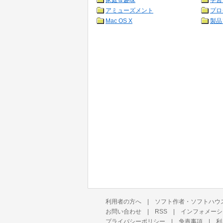
家庭＆趣味
学習
アミューズメント
プロ
Mac OS X
製品
利用者の方へ
|
ソフト作者・ソフトハウ
お問い合わせ
|
RSS
|
インフォメーシ
プライバシーポリシー
|
免責事項
|
利