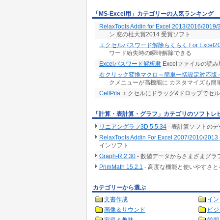
「MS-Excel用」カテゴリーの人気ランキング
RelaxTools Addin for Excel 2013/2016/2019/
ン 窓の杜大賞2014 受賞ソフト
エクセルパスワード解除らくらく For Excel20
ワード紛失時の瞬時解除できる
Excelパスワード解析君
Excelファイルの
右クリック変換マクロ～簡単一括設定対応版
クメニューが高機能に カスタマイズも簡
CellPita
エクセルにドラッグ&ドロップでセ
「計算・表計算・グラフ」カテゴリのソフトレ
リニアングラフ3D 5.5.34
- 表計算ソフトの
RelaxTools Addin For Excel 2007/2010/2013 
インソフト
Graph-R 2.30
- 数値データからさまざまグ
PrimMath 15.2.1
- 高度な機能と使いやすさ
カテゴリーから選ぶ
文書作成
イン
画像＆サウンド
ビジ