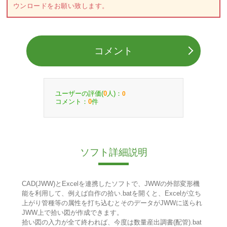
ウンロードをお願い致します。
コメント
ユーザーの評価(
人)：
0
0
コメント：
件
0
ソフト詳細説明
CAD(JWW)とExcelを連携したソフトで、JWWの外部変形機
能を利用して、例えば自作の拾い.batを開くと、Excelが立ち
上がり管種等の属性を打ち込むとそのデータがJWWに送られ
JWW上で拾い図が作成できます。
拾い図の入力が全て終われば、今度は数量産出調書(配管).bat