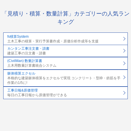
「見積り・積算・数量計算」カテゴリーの人気ラン
キング
fs積算System
土木工事の積算・実行予算書作成・原価分析作成等を支援
カンタン工事注文書・請書
建築工事の注文書・請書
(CivilMan) 数量計算書
土木用数量計算書統合システム
躯体積算エクセル
本格的な建築躯体積算をエクセルで実現 コンクリート・型枠・鉄筋を手
作業の1/5に!
工事日報&原価管理
毎日の工事日報から原価管理ができる