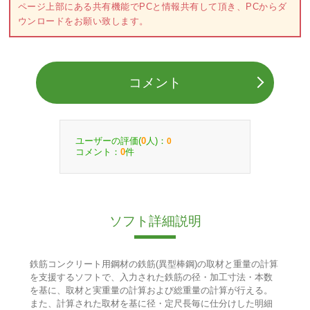
ページ上部にある共有機能でPCと情報共有して頂き、PCからダ
ウンロードをお願い致します。
コメント
ユーザーの評価(
人)：
0
0
コメント：
件
0
ソフト詳細説明
鉄筋コンクリート用鋼材の鉄筋(異型棒鋼)の取材と重量の計算
を支援するソフトで、入力された鉄筋の径・加工寸法・本数
を基に、取材と実重量の計算および総重量の計算が行える。
また、計算された取材を基に径・定尺長毎に仕分けした明細