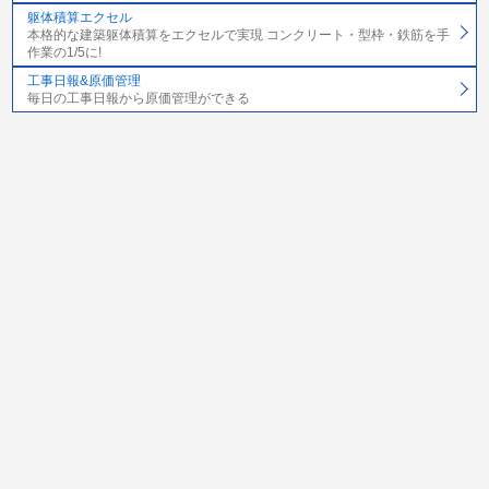
躯体積算エクセル
本格的な建築躯体積算をエクセルで実現 コンクリート・型枠・鉄筋を手
作業の1/5に!
工事日報&原価管理
毎日の工事日報から原価管理ができる