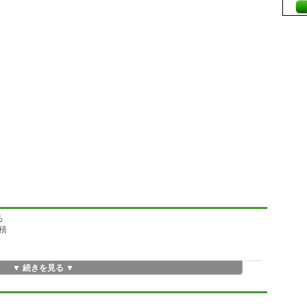
る
積
▼ 続きを見る ▼