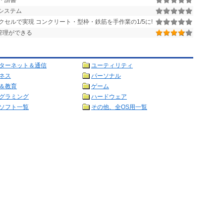
・請書
システム
セルで実現 コンクリート・型枠・鉄筋を手作業の1/5に!
管理ができる
ターネット＆通信
ユーティリティ
ネス
パーソナル
＆教育
ゲーム
グラミング
ハードウェア
ソフト一覧
その他、全OS用一覧