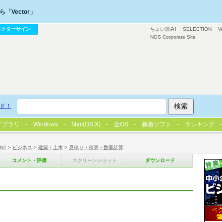
「Vector」
ベクターサイン
ちょい読み!
SELECTION
V
NGS Corporate Site
ド！
イブラリ
Windows
Mac(OS X)
全OS
新着ソフト
ランキング
/NT
>
ビジネス
>
建築・土木
>
見積り・積算・数量計算
コメント・評価
スクリーンショット
ダウンロード