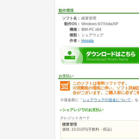
動作環境
ソフト名：
積算管理
動作OS：
Windows 8/7/Vista/XP
機種：
IBM-PC x64
種類：
シェアウェア
作者：
Hogata
お支払い
このソフトは有料ソフトです。
※消費税の増税に伴い、ソフト詳細
合がございます。ご購入前に必ずご
※送金前に「
シェアウェアの送金について
」を
シェアレジでのお支払い
クレジットカード
積算管理
価格: 10,010円(手数料・税込)