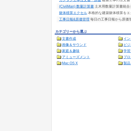
カンタン工事注文書・請書
建築工事の注文書
(CivilMan) 数量計算書
土木用数量計算書統合
躯体積算エクセル
本格的な建築躯体積算をエク
工事日報&原価管理
毎日の工事日報から原価
カテゴリーから選ぶ
文書作成
イン
画像＆サウンド
ビジ
家庭＆趣味
学習
アミューズメント
プロ
Mac OS X
製品