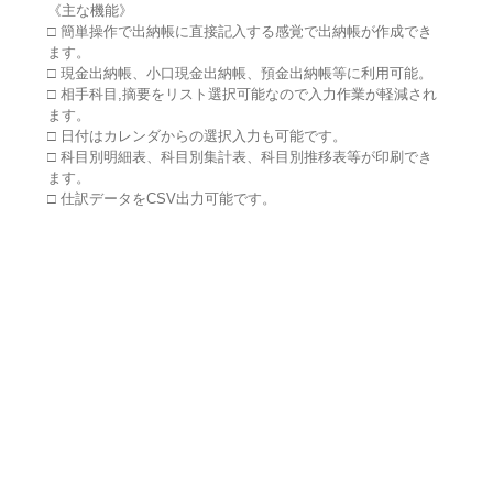
《主な機能》
□ 簡単操作で出納帳に直接記入する感覚で出納帳が作成でき
ます。
□ 現金出納帳、小口現金出納帳、預金出納帳等に利用可能。
□ 相手科目,摘要をリスト選択可能なので入力作業が軽減され
ます。
□ 日付はカレンダからの選択入力も可能です。
□ 科目別明細表、科目別集計表、科目別推移表等が印刷でき
ます。
□ 仕訳データをCSV出力可能です。