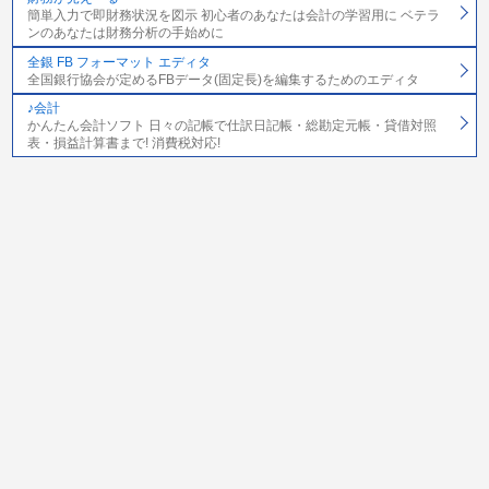
簡単入力で即財務状況を図示 初心者のあなたは会計の学習用に ベテラ
ンのあなたは財務分析の手始めに
全銀 FB フォーマット エディタ
全国銀行協会が定めるFBデータ(固定長)を編集するためのエディタ
♪会計
かんたん会計ソフト 日々の記帳で仕訳日記帳・総勘定元帳・貸借対照
表・損益計算書まで! 消費税対応!