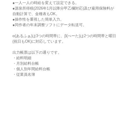
●一人一人の時給を変えて設定できる。
●源泉所得税(2026年1月以降分甲乙欄対応)及び雇用保険料が
自動計算で、金種表もOK。
●操作性を重視した簡単入力。
●同作者の年末調整ソフトにデータ転送可。
α(あるふぁ)は3つの時間帯に、β(べーた)は2つの時間帯と曜日
(祝日もOK)に対応しています。
出力帳票は以下の通りです。
・給料明細
・月別給料台帳
・個人別年間給料台帳
・従業員名簿