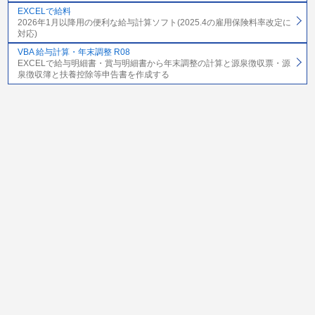
EXCELで給料
2026年1月以降用の便利な給与計算ソフト(2025.4の雇用保険料率改定に
対応)
VBA 給与計算・年末調整 R08
EXCELで給与明細書・賞与明細書から年末調整の計算と源泉徴収票・源
泉徴収簿と扶養控除等申告書を作成する