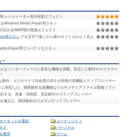
layer 用 レベルメーター表示視覚エフェクト
indows Media Player用スキン
が広がるWMP用の視覚エフェクト
ayer用スキン
デカ文字で遠くから曲のタイトルがよく見え
edia Player用コンパクトなスキン
ュー
ンプルなインターフェースに多彩な機能を搭載。安定した動作やカスタマイ
ー
快な動作、カスタマイズ自由度の高さが特徴の高機能メディアプレイヤー
ットに対応した、簡単操作＆高機能なマルチメディアファイル変換ソフト
対応する、高速・高画質、安定動作のメディアプレイヤー
能を備えた、軽快動作のマルチメディアプレイヤー
ターネット＆通信
ユーティリティ
ネス
パーソナル
＆教育
ゲーム