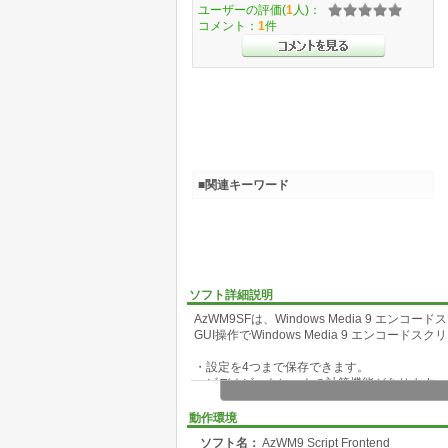
ユーザーの評価(
1
人)：
コメント：
1
件
■関連キーワード
ソフト詳細説明
AzWM9SFは、Windows Media 9 エ
GUI操作でWindows Media 9 エンコ
・設定を4つまで保存できます。
・ビデオビットレートの計算機能があります。
・設定のバッチファイルを出力できます。
・開始位置と終了位置をDirectShowを使
動作環境
・複数の設定を連続でエンコードできます。
ソフト名：
AzWM9 Script Frontend