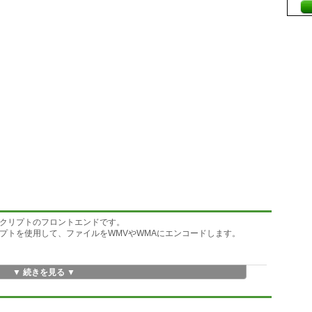
ンコードスクリプトのフロントエンドです。
ードスクリプトを使用して、ファイルをWMVやWMAにエンコードします。
▼ 続きを見る ▼
用してプレビューしながら指定できます。