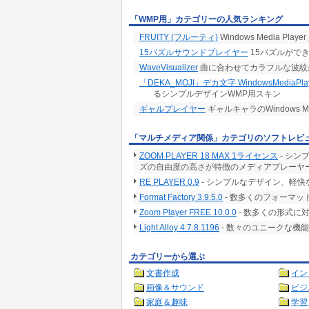
「WMP用」カテゴリーの人気ランキング
FRUITY (フルーティ)
Windows Media P
15パズルサウンドプレイヤー
15パズルができるW
WaveVisualizer
曲に合わせてカラフルな波紋
「DEKA_MOJI」デカ文字 WindowsMediaPl
るシンプルデザインWMP用スキン
ギャルプレイヤー
ギャルキャラのWindows M
「マルチメディア関係」カテゴリのソフトレビ
ZOOM PLAYER 18 MAX 1ライセンス
- シ
ズの自由度の高さが特徴のメディアプレーヤ
RE PLAYER 0.9
- シンプルなデザイン、軽
Format Factory 3.9.5.0
- 数多くのフォーマ
Zoom Player FREE 10.0.0
- 数多くの形式に
Light Alloy 4.7.8.1196
- 数々のユニークな機
カテゴリーから選ぶ
文書作成
イン
画像＆サウンド
ビジ
家庭＆趣味
学習