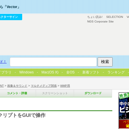
「Vector」
ベクターサイン
ちょい読み!
SELECTION
V
NGS Corporate Site
ド！
イブラリ
Windows
Mac(OS X)
全OS
新着ソフト
ランキング
/NT
>
画像＆サウンド
>
マルチメディア関係
>
WMP用
コメント・評価
スクリーンショット
ダウンロード
ドスクリプトをGUIで操作