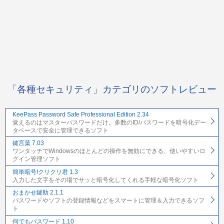
「各種セキュリティ」カテゴリのソフトレビュー
KeePass Password Safe Professional Edition 2.34
覚えるのはマスターパスワードだけ。多数のID/パスワードを暗号化デー
タベースで安全に管理できるソフト
鍵言葉 7.03
ワンタッチでWindowsのほとんどの操作を無効にできる、使いやすいロ
グイン管理ソフト
簡単暗号!クリクリ君 1.3
入力した文字をその場でサッと暗号化してくれる手軽な暗号化ソフト
おまかせ鍵助 2.1.1
パスワードやソフトの登録情報などをスマートに管理＆入力できるソフ
ト
何でもパスワード 1.10