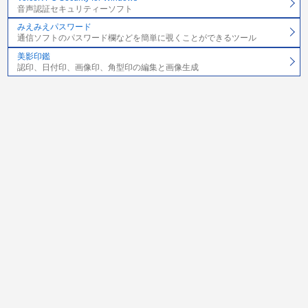
音声認証セキュリティーソフト
みえみえパスワード
通信ソフトのパスワード欄などを簡単に覗くことができるツール
美影印鑑
認印、日付印、画像印、角型印の編集と画像生成