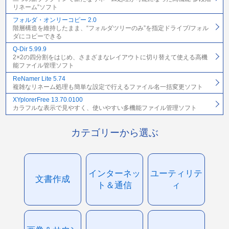
リネーム”ソフト
フォルダ・オンリーコピー 2.0
階層構造を維持したまま、“フォルダツリーのみ”を指定ドライブ/フォル
ダにコピーできる
Q-Dir 5.99.9
2×2の四分割をはじめ、さまざまなレイアウトに切り替えて使える高機
能ファイル管理ソフト
ReNamer Lite 5.74
複雑なリネーム処理も簡単な設定で行えるファイル名一括変更ソフト
XYplorerFree 13.70.0100
カラフルな表示で見やすく、使いやすい多機能ファイル管理ソフト
カテゴリーから選ぶ
インターネッ
ユーティリテ
文書作成
ト＆通信
ィ