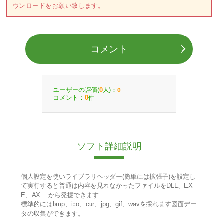
ウンロードをお願い致します。
コメント
ユーザーの評価(
人)：
0
0
コメント：
件
0
ソフト詳細説明
個人設定を使いライブラリヘッダー(簡単には拡張子)を設定し
て実行すると普通は内容を見れなかったファイルをDLL、EX
E、AX....から発掘できます
標準的にはbmp、ico、cur、jpg、gif、wavを採れます図面デー
タの収集ができます。