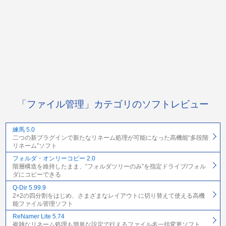
「ファイル管理」カテゴリのソフトレビュー
練馬 5.0
二つの新プラグインで新たなリネーム処理が可能になった高機能“多段階
リネーム”ソフト
フォルダ・オンリーコピー 2.0
階層構造を維持したまま、“フォルダツリーのみ”を指定ドライブ/フォル
ダにコピーできる
Q-Dir 5.99.9
2×2の四分割をはじめ、さまざまなレイアウトに切り替えて使える高機
能ファイル管理ソフト
ReNamer Lite 5.74
複雑なリネーム処理も簡単な設定で行えるファイル名一括変更ソフト