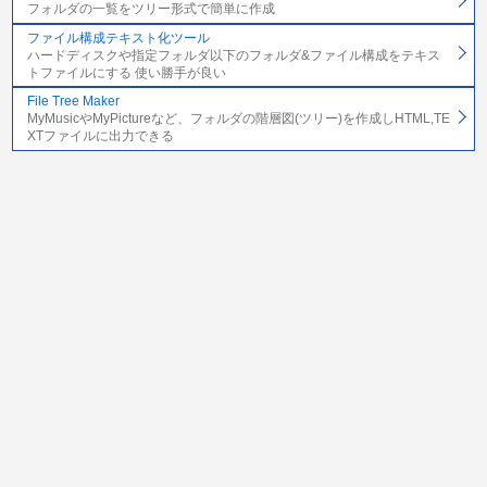
フォルダの一覧をツリー形式で簡単に作成
ファイル構成テキスト化ツール
ハードディスクや指定フォルダ以下のフォルダ&ファイル構成をテキス
トファイルにする 使い勝手が良い
File Tree Maker
MyMusicやMyPictureなど、フォルダの階層図(ツリー)を作成しHTML,TE
XTファイルに出力できる