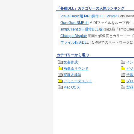
「各種DLL」カテゴリーの人気ランキング
VisualBasic用 MP3操作DLL VBMP3
Visual
GuruGuruSMF.dll
MIDIファイルをループ再生する汎
smtpClient.dll (通常DLL版)
姉妹品「smtpClien
Change Display
画面の解像度とカラーモード
ファイル転送DLL
TCP/IPでのネットワーク
カテゴリーから選ぶ
文書作成
イン
画像＆サウンド
ビジ
家庭＆趣味
学習
アミューズメント
プロ
Mac OS X
製品