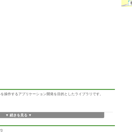
udio ファイルを操作するアプリケーション開発を目的としたライブラリです。
▼ 続きを見る ▼
ックグラウンドで再生
P3
スの自動通知