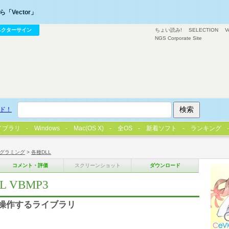
「Vector」
ベクターサイン
ちょい読み!
SELECTION
V
NGS Corporate Site
ド！
イブラリ
Windows
Mac(OS X)
全OS
新着ソフト
ランキング
グラミング
>
各種DLL
コメント・評価
スクリーンショット
ダウンロード
LL VBMP3
io を操作するライブラリ