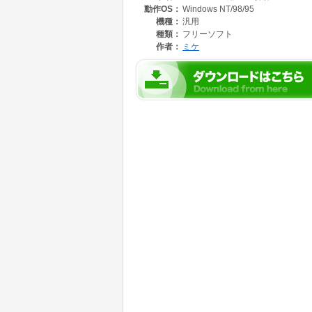
動作OS：
Windows NT/98/95
・読み込みサンプリングレート設定などによりi4
・タグやSIフィールドの編集機能
機種：
汎用
・MP3->RMP,MP3->WAV,RIFF形式->
種類：
フリーソフト
・Windows標準のWAVEファイルへデコード
作者：
ミケ
・歌詞ファイル連動対応
・スペクトラムアナライズ/オシロスコープに
・グラフィックイコライザ機能搭載
◆ 対応フォーマット
MPEG Audio ファイル
・MPEG-1,2 Layer1～3
・MPEG 2.5
・VBR形式
- RIFF WAVE 形式
- RIFF MP3(RMP3) 形式
・ 拡張子
*.mp1, *.mp2, *.mp3, *.mpg
*.rmp
*.wav
WAVEファイル(Windows標準PCMファイル)
・拡張子
*.wav