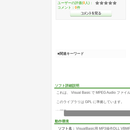
ユーザーの評価(
0
人)：
コメント：
0
件
■関連キーワード
ソフト詳細説明
これは、 Visual Basic で MPEG A
このライブラリは GPL に準拠しています。
◆ 特徴
・MP3 と呼ばれているすべての形式に対応
動作環境
・スレッドの利用により MPEG Audio をバ
ソフト名：
VisualBasic用 MP3操作DLL VBM
・コールバック関数による再生時間、ステータ