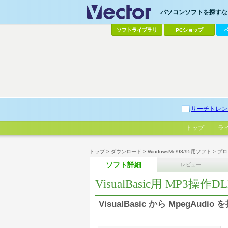
パソコンソフトを探すなら
ソフトライブラリ
PCショップ
サーチトレン
トップ
ラ
トップ
>
ダウンロード
>
WindowsMe/98/95用ソフト
>
プロ
ソフト詳細
レビュー
VisualBasic用 MP3操作D
VisualBasic から MpegAud