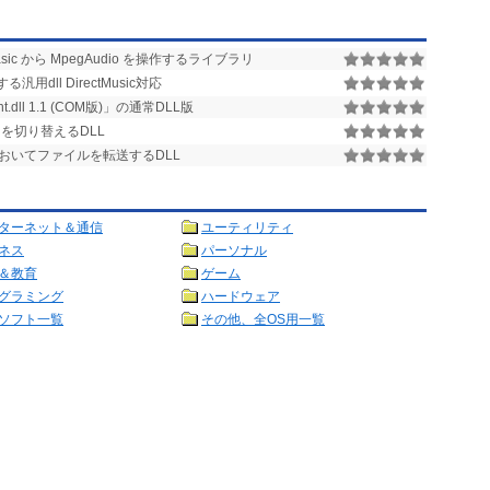
Basic から MpegAudio を操作するライブラリ
用dll DirectMusic対応
t.dll 1.1 (COM版)」の通常DLL版
を切り替えるDLL
においてファイルを転送するDLL
ターネット＆通信
ユーティリティ
ネス
パーソナル
＆教育
ゲーム
グラミング
ハードウェア
ソフト一覧
その他、全OS用一覧