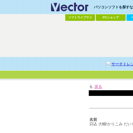
パソコンソフトを探すなら
ソフトライブラリ
PCショップ
サーチトレ
戻る
名前
苅込 大輔/かりこみ だい