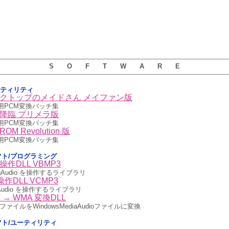
S O F T W A R E
ーティリティ
スクトップのメイドさん メイファン版
F用PCM変換バッチ集
神降臨 プリメラ版
F用PCM変換バッチ集
 Revolution 版
F用PCM変換バッチ集
用ソフト/プログラミング
P3操作DLL VBMP3
MpegAudio を操作するライブラリ
3操作DLL VCMP3
egAudio を操作するライブラリ
AV → WMA 変換DLL
VEファイルをWindowsMediaAudioファイルに変換
用ソフト/ユーティリティ