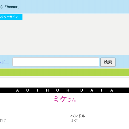
「Vector」
ベクターサイン
ンド！
A U T H O R D A T A
ミケ
さん
ハンドル
すけ
ミケ