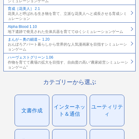
シミュレーションゲーム
育成［花美人］ 2.1
花美人と呼ばれる生き物を育て、立派な花美人へと成長させる育成シミ
ュレーション
Alpha Blood 1.10
地下遺跡で発見された生体兵器を育ててゆくシミュレーションゲーム
まんが～奥の細道～ 1.20
おんぼろアパート暮らしから世界的な人気漫画家を目指すシミュレーシ
ョンゲーム
ハーヴェストグリーン 1.06
作物を育てて農場の拡大を目指す、自由度の高い“農家経営シミュレーシ
ョンゲーム”
カテゴリーから選ぶ
インターネッ
ユーティリテ
文書作成
ト＆通信
ィ