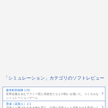
「シミュレーション」カテゴリのソフトレビュー
森本町防衛隊 1.02
世界征服を企むアクトー団と高校生たちとの戦いを描いた、コミカルな
シミュレーションゲーム
育成［花美人］ 2.1
花美人と呼ばれる生き物を育て、立派な花美人へと成長させる育成シミ