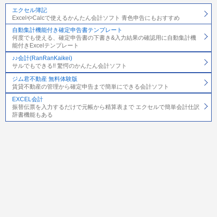
エクセル簿記
ExcelやCalcで使えるかんたん会計ソフト 青色申告にもおすすめ
自動集計機能付き確定申告書テンプレート
何度でも使える、確定申告書の下書き&入力結果の確認用に自動集計機
能付きExcelテンプレート
♪♪会計(RanRanKaikei)
サルでもできる!! 驚愕のかんたん会計ソフト
ジム君不動産 無料体験版
賃貸不動産の管理から確定申告まで簡単にできる会計ソフト
EXCEL会計
振替伝票を入力するだけで元帳から精算表まで エクセルで簡単会計仕訳
辞書機能もある