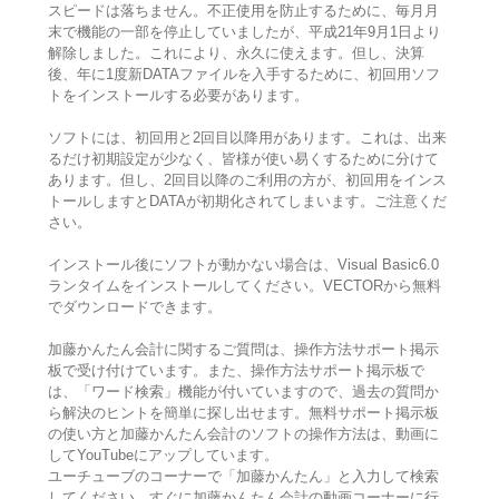
スピードは落ちません。不正使用を防止するために、毎月月
末で機能の一部を停止していましたが、平成21年9月1日より
解除しました。これにより、永久に使えます。但し、決算
後、年に1度新DATAファイルを入手するために、初回用ソフ
トをインストールする必要があります。
ソフトには、初回用と2回目以降用があります。これは、出来
るだけ初期設定が少なく、皆様が使い易くするために分けて
あります。但し、2回目以降のご利用の方が、初回用をインス
トールしますとDATAが初期化されてしまいます。ご注意くだ
さい。
インストール後にソフトが動かない場合は、Visual Basic6.0
ランタイムをインストールしてください。VECTORから無料
でダウンロードできます。
加藤かんたん会計に関するご質問は、操作方法サポート掲示
板で受け付けています。また、操作方法サポート掲示板で
は、「ワード検索」機能が付いていますので、過去の質問か
ら解決のヒントを簡単に探し出せます。無料サポート掲示板
の使い方と加藤かんたん会計のソフトの操作方法は、動画に
してYouTubeにアップしています。
ユーチューブのコーナーで「加藤かんたん」と入力して検索
してください。すぐに加藤かんたん会計の動画コーナーに行