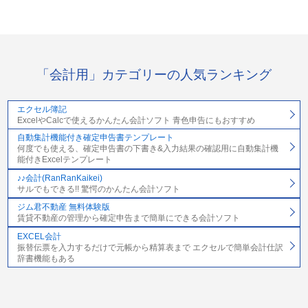
「会計用」カテゴリーの人気ランキング
エクセル簿記
ExcelやCalcで使えるかんたん会計ソフト 青色申告にもおすすめ
自動集計機能付き確定申告書テンプレート
何度でも使える、確定申告書の下書き&入力結果の確認用に自動集計機
能付きExcelテンプレート
♪♪会計(RanRanKaikei)
サルでもできる!! 驚愕のかんたん会計ソフト
ジム君不動産 無料体験版
賃貸不動産の管理から確定申告まで簡単にできる会計ソフト
EXCEL会計
振替伝票を入力するだけで元帳から精算表まで エクセルで簡単会計仕訳
辞書機能もある