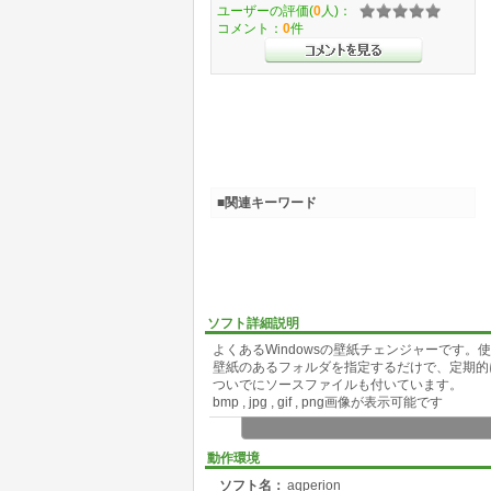
ユーザーの評価(
0
人)：
コメント：
0
件
■関連キーワード
ソフト詳細説明
よくあるWindowsの壁紙チェンジャーです。
壁紙のあるフォルダを指定するだけで、定期的
ついでにソースファイルも付いています。
bmp , jpg , gif , png画像が表示可能です
動作環境
ソフト名：
aqperion