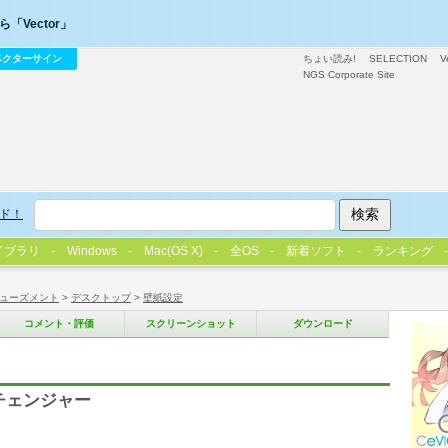
「Vector」
ベクターサイン
ちょい読み!
SELECTION
V
NGS Corporate Site
ド！
イブラリ
Windows
Mac(OS X)
全OS
新着ソフト
ランキング
ューズメント
>
デスクトップ
>
壁紙設定
コメント・評価
スクリーンショット
ダウンロード
紙チェンジャー