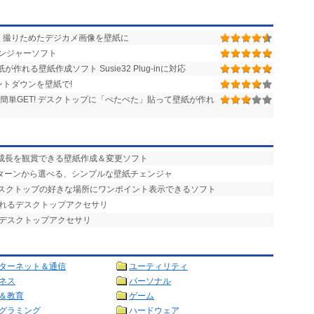
 撮りためたデジカメ画像を壁紙に
ンジャーソフト
れる壁紙作成ソフト Susie32 Plug-inに対応
トダウンを壁紙で!
を簡単GET! デスクトップに「ぺたぺた」貼って壁紙が作れ
の成長を観賞できる壁紙作成＆変更ソフト
パターンから選べる、シンプルな壁紙チェンジャ
デスクトップの好きな場所にワンポイント表示できるソフト
られるデスクトップアクセサリ
るデスクトップアクセサリ
ターネット＆通信
ユーティリティ
ネス
パーソナル
＆教育
ゲーム
グラミング
ハードウェア