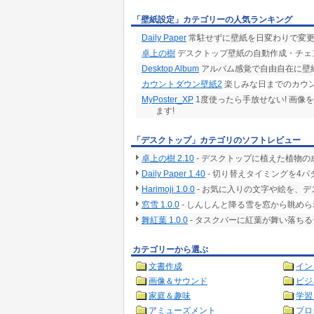
「壁紙設定」カテゴリーの人気ランキング
Daily Paper
常駐せずに壁紙を日変わりで変更
卓上の樹
デスクトップ壁紙の自動作成・チェ
Desktop Album
アルバム感覚で自由自在に壁紙が作
カウントダウン壁紙2
楽しみな日までのカウン
MyPoster_XP
1度使ったら手放せない! 画像
ます!
「デスクトップ」カテゴリのソフトレビュー
卓上の樹 2.10
- デスクトップに植えた植物
Daily Paper 1.40
- 切り替えタイミングを4
Harimoji 1.0.0
- お気に入りの文字や絵を、
窓雪 1.0.0
- しんしんと降る雪を窓から眺め
舞紅葉 1.0.0
- タスクバーに紅葉が舞い落ち
カテゴリーから選ぶ
文書作成
イン
画像＆サウンド
ビジ
家庭＆趣味
学習
アミューズメント
プロ