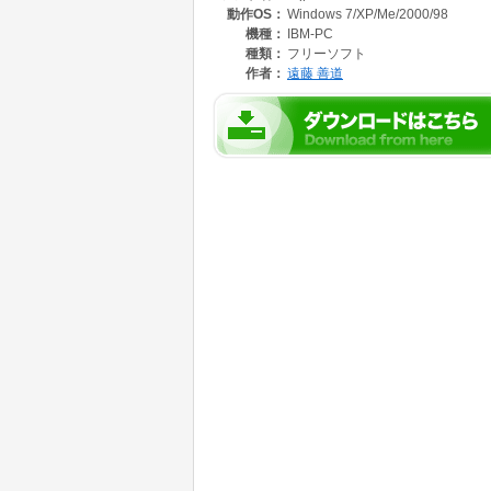
動作OS：
Windows 7/XP/Me/2000/98
機種：
IBM-PC
種類：
フリーソフト
作者：
遠藤 善道