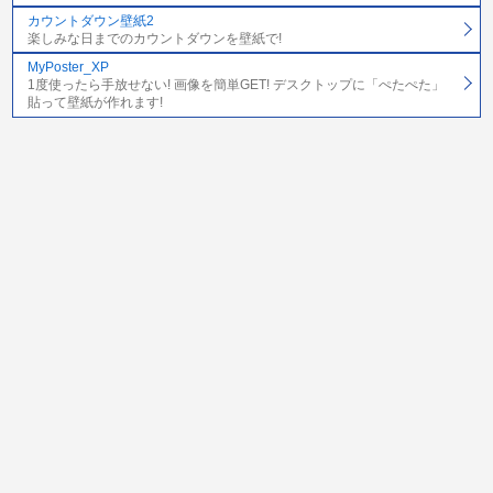
カウントダウン壁紙2
楽しみな日までのカウントダウンを壁紙で!
MyPoster_XP
1度使ったら手放せない! 画像を簡単GET! デスクトップに「ぺたぺた」
貼って壁紙が作れます!