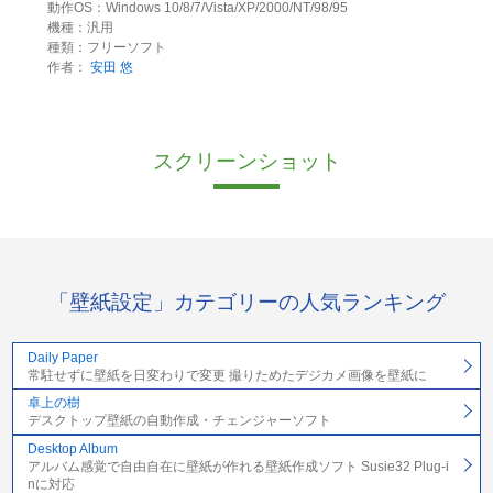
動作OS：Windows 10/8/7/Vista/XP/2000/NT/98/95
機種：汎用
種類：フリーソフト
作者：
安田 悠
スクリーンショット
「壁紙設定」カテゴリーの人気ランキング
Daily Paper
常駐せずに壁紙を日変わりで変更 撮りためたデジカメ画像を壁紙に
卓上の樹
デスクトップ壁紙の自動作成・チェンジャーソフト
Desktop Album
アルバム感覚で自由自在に壁紙が作れる壁紙作成ソフト Susie32 Plug-i
nに対応