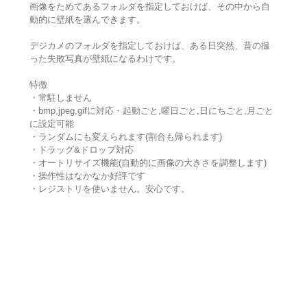
画像をためてあるフォルダを指定しておけば、その中から自
動的に壁紙を選んできます。
デジカメのフォルダを指定しておけば、ある日突然、昔の撮
った失敗写真が壁紙になるわけです。
特徴
・常駐しません
・bmp,jpeg,gifに対応・起動ごと,曜日ごと,日にちごと,月ごと
に設定可能
・ランダムにも変えられます(割合も帰られます)
・ドラッグ&ドロップ対応
・オートリサイズ機能(自動的に画像の大きさを調整します)
・操作性はなかなか好評です
・レジストリを使いません。安心です。