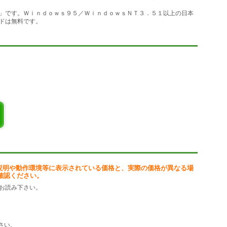
円」です。Ｗｉｎｄｏｗｓ９５／ＷｉｎｄｏｗｓＮＴ３．５１以上の日本
ドは無料です。
GA/EPS/RAS等
能
へ転送する機能
自動調整
を自動調整
変更
説明や動作環境等に表示されている価格と、実際の価格が異なる場
枠を設定
確認ください。
ように表示枠を設定
お読み下さい。
れないように)設定
さい。