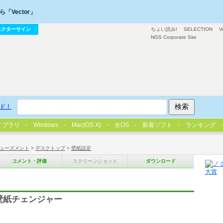
「Vector」
ベクターサイン
ちょい読み!
SELECTION
V
NGS Corporate Site
ド！
イブラリ
Windows
Mac(OS X)
全OS
新着ソフト
ランキング
ューズメント
>
デスクトップ
>
壁紙設定
コメント・評価
スクリーンショット
ダウンロード
壁紙チェンジャー