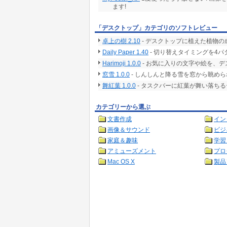
ます!
「デスクトップ」カテゴリのソフトレビュー
卓上の樹 2.10
- デスクトップに植えた植物
Daily Paper 1.40
- 切り替えタイミングを4
Harimoji 1.0.0
- お気に入りの文字や絵を、
窓雪 1.0.0
- しんしんと降る雪を窓から眺め
舞紅葉 1.0.0
- タスクバーに紅葉が舞い落ち
カテゴリーから選ぶ
文書作成
イン
画像＆サウンド
ビジ
家庭＆趣味
学習
アミューズメント
プロ
Mac OS X
製品