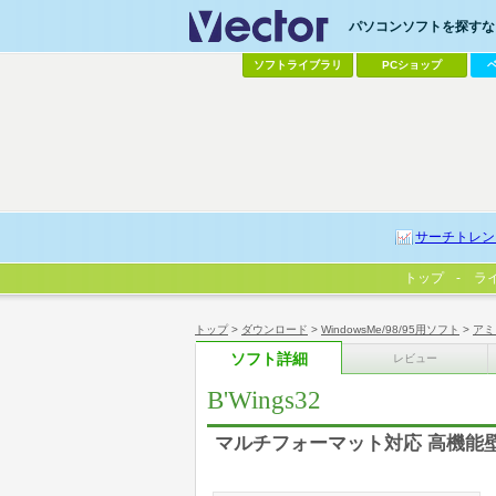
パソコンソフトを探すなら
ソフトライブラリ
PCショップ
サーチトレン
トップ
ラ
トップ
>
ダウンロード
>
WindowsMe/98/95用ソフト
>
アミ
ソフト詳細
レビュー
B'Wings32
マルチフォーマット対応 高機能