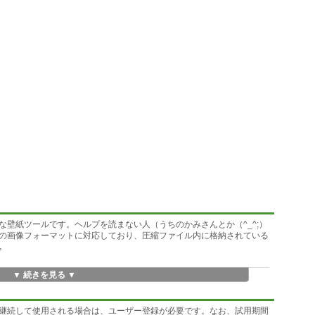
壁紙ツールです。ヘルプを読まない人（うちのかみさんとか（^_^;）
の画像フォーマットに対応しており、圧縮ファイル内に格納されている
｡
▼ 続きを見る ▼
継続して使用される場合は、ユーザー登録が必要です。なお、試用期間
T/フォトショップ/TGA/EPS/RAS等