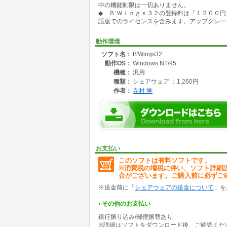
中の機能制限は一切ありません。
・国内：MAG/PIC/XLD4/HG等
◆ Ｂ’Ｗｉｎｇｓ３２の登録料は「１２００
・圧縮ファイル(3種類)
語版でのライセンスを含みます。アップグレー
・ LZH/ZIP/ARJ
・サウンドファイル(2種類)
・ Midi/Wave
動作環境
ソフト名：
B'Wings32
☆オリジナル Or 加工した壁紙のファイル保存
動作OS：
Windows NT/95
・各種フォーマット変換(17種類)
Bmp/Jpeg/PNG/TIFF/PICT/フォトショップ/T
機種：
汎用
・圧縮ファイル(LZH)への格納をサポート
種類：
シェアウェア ：1,260円
・クリップボード転送 -> 他のツールで利用可
作者：
寺村 学
・画像ファイル情報の表示 -> 不要ならごみ箱
☆Windows起動時
・画面解像度が変更された場合、壁紙の位置を
・画面表示色数が変更された場合、壁紙の色数
・壁紙変更＆即終了 Or 常駐して一定時間毎に
お支払い
☆壁紙の位置＆サイズの調整
このソフトは有料ソフトです。
・中央：
※消費税の増税に伴い、ソフト詳細
(例)常に画面サイズの90％になるように表示
合がございます。ご購入前に必ずご
(例)デスクトップのショートカットを避ける
・並べる：
※送金前に「
シェアウェアの送金について
」を
(例)常に3列に表示されるように(端っこが切
(例)中央から並べ始めるように設定
その他のお支払い
・画像サイズによる 中央 Or 並べる の自動選択
銀行振り込み/郵便振替あり
※詳細はソフトをダウンロード後、ご確認くだ
☆変更順選択