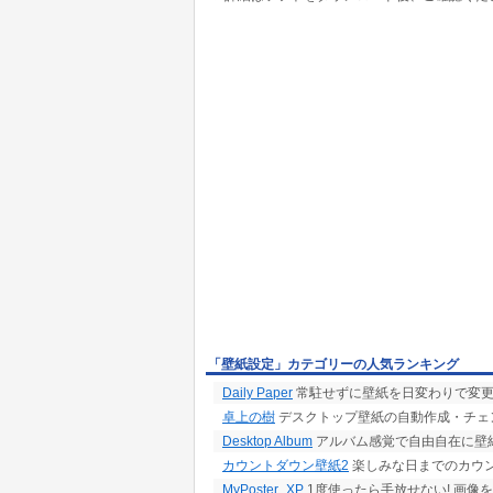
・前、次、ランダム
・壁紙(なし) -> ON Or OFF切替
☆一定時間毎に変更
・連続（1分～24時間）Or 時報毎 Or クイック(
・変更までの残り時間表示(最後の10秒はカウ
・通信中、セイバー起動中、指定アプリ実行中
☆画像エフェクト
・(1～180°)回転、スライド、(上下＆左右)反転
・ソフト、モザイク、ネガ、グレイスケール、
☆フォルダ選択
・プレビュー＆縮小機能付の内臓ビューワを装
・プレビュー <-> 壁紙変更のクイック切替
・フォルダの履歴選択機能
・ドラッグ＆ドロップ対応(圧縮ファイルOK)
☆スケジュール設定
・「曜日別」、「時間帯別」に異なるフォルダ
「壁紙設定」カテゴリーの人気ランキング
・「曜日別」に異なる背景色を設定可能
Daily Paper
常駐せずに壁紙を日変わりで変更
卓上の樹
デスクトップ壁紙の自動作成・チェ
Desktop Album
アルバム感覚で自由自在に壁紙が作
カウントダウン壁紙2
楽しみな日までのカウン
MyPoster_XP
1度使ったら手放せない! 画像