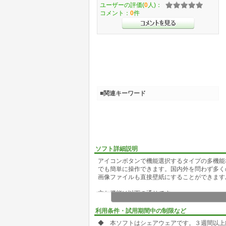
ユーザーの評価(
0
人)：
コメント：
0
件
■関連キーワード
ソフト詳細説明
アイコンボタンで機能選択するタイプの多機能な
でも簡単に操作できます。国内外を問わず多く
画像ファイルも直接壁紙にすることができます
主な機能は以下の通りです。
☆マルチフォーマット対応
利用条件・試用期間中の制限など
・画像ファイル(32種類)
◆ 本ソフトはシェアウェアです。３週間以上
・海外：Jpeg/フォトCD/GIF/PNG/TIFF/PIC