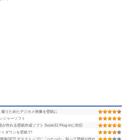
1～59秒)
ントダウン．．．)
等の壁紙変更の禁止
エンボス
備
を設定可能
 撮りためたデジカメ画像を壁紙に
ンジャーソフト
れる壁紙作成ソフト Susie32 Plug-inに対応
トダウンを壁紙で!
を簡単GET! デスクトップに「ぺたぺた」貼って壁紙が作れ