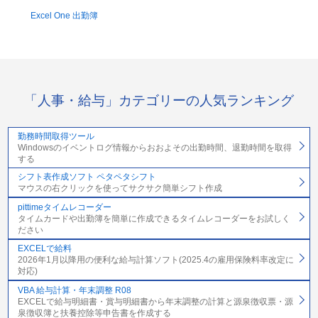
Excel One 出勤簿
「人事・給与」カテゴリーの人気ランキング
勤務時間取得ツール
Windowsのイベントログ情報からおおよその出勤時間、退勤時間を取得
する
シフト表作成ソフト ペタペタシフト
マウスの右クリックを使ってサクサク簡単シフト作成
pittimeタイムレコーダー
タイムカードや出勤簿を簡単に作成できるタイムレコーダーをお試しく
ださい
EXCELで給料
2026年1月以降用の便利な給与計算ソフト(2025.4の雇用保険料率改定に
対応)
VBA 給与計算・年末調整 R08
EXCELで給与明細書・賞与明細書から年末調整の計算と源泉徴収票・源
泉徴収簿と扶養控除等申告書を作成する