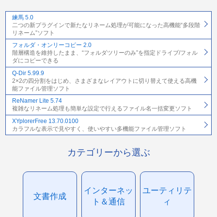
練馬 5.0
二つの新プラグインで新たなリネーム処理が可能になった高機能“多段階
リネーム”ソフト
フォルダ・オンリーコピー 2.0
階層構造を維持したまま、“フォルダツリーのみ”を指定ドライブ/フォル
ダにコピーできる
Q-Dir 5.99.9
2×2の四分割をはじめ、さまざまなレイアウトに切り替えて使える高機
能ファイル管理ソフト
ReNamer Lite 5.74
複雑なリネーム処理も簡単な設定で行えるファイル名一括変更ソフト
XYplorerFree 13.70.0100
カラフルな表示で見やすく、使いやすい多機能ファイル管理ソフト
カテゴリーから選ぶ
インターネッ
ユーティリテ
文書作成
ト＆通信
ィ