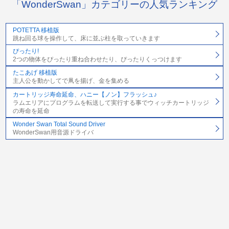
「WonderSwan」カテゴリーの人気ランキング
POTETTA 移植版
跳ね回る球を操作して、床に並ぶ柱を取っていきます
ぴったり!
2つの物体をぴったり重ね合わせたり、ぴったりくっつけます
たこあげ 移植版
主人公を動かしてで凧を揚げ、金を集める
カートリッジ寿命延命、ハニー【ノン】フラッシュ♪
ラムエリアにプログラムを転送して実行する事でウィッチカートリッジ
の寿命を延命
Wonder Swan Total Sound Driver
WonderSwan用音源ドライバ