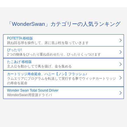
「WonderSwan」カテゴリーの人気ランキング
POTETTA 移植版
跳ね回る球を操作して、床に並ぶ柱を取っていきます
ぴったり!
2つの物体をぴったり重ね合わせたり、ぴったりくっつけます
たこあげ 移植版
主人公を動かしてで凧を揚げ、金を集める
カートリッジ寿命延命、ハニー【ノン】フラッシュ♪
ラムエリアにプログラムを転送して実行する事でウィッチカートリッジ
の寿命を延命
Wonder Swan Total Sound Driver
WonderSwan用音源ドライバ