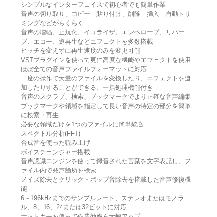
シンプルなインターフェイスで初心者でも簡単作業
音声の切り取り、コピー、貼り付け、削除、挿入、自動トリ
ミングなどがらくらく
音声の増幅、正規化、イコライザ、エンベロープ、リバー
ブ、エコー、逆再生などエフェクトを多数搭載
ピッチを変えずに再生速度のみを変更可能
VSTプラグインを使って更に高度な機能やエフェクトを使用
ほぼ全ての音声ファイルフォーマットに対応
一度の操作で大量のファイルを変換したり、エフェクトを追
加したりすることができる、一括処理機能付き
音声のスクラブ、検索、ブックマークでより正確な音声編集
ブックマークや領域を指定して長い音声の特定の部分を簡単
に検索・再生
必要な領域だけを1つのファイルに簡単統合
スペクトル分析(FFT)
合成音を使った読み上げ
ボイスチェンジャー搭載
音声認識エンジンを使って録音された言葉を文字表記し、フ
ァイル内で発声箇所を検索
ノイズ除去とクリック・ポップ音除去を搭載した音声修復機
能
6～196kHzまでのサンプルレート、ステレオまたはモノラ
ル、8、16、24または32ビットに対応
ホットキーを使って作業効率を大幅アップ