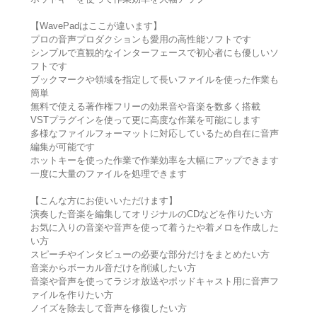
【WavePadはここが違います】
プロの音声プロダクションも愛用の高性能ソフトです
シンプルで直観的なインターフェースで初心者にも優しいソ
フトです
ブックマークや領域を指定して長いファイルを使った作業も
簡単
無料で使える著作権フリーの効果音や音楽を数多く搭載
VSTプラグインを使って更に高度な作業を可能にします
多様なファイルフォーマットに対応しているため自在に音声
編集が可能です
ホットキーを使った作業で作業効率を大幅にアップできます
一度に大量のファイルを処理できます
【こんな方にお使いいただけます】
演奏した音楽を編集してオリジナルのCDなどを作りたい方
お気に入りの音楽や音声を使って着うたや着メロを作成した
い方
スピーチやインタビューの必要な部分だけをまとめたい方
音楽からボーカル音だけを削減したい方
音楽や音声を使ってラジオ放送やポッドキャスト用に音声フ
ァイルを作りたい方
ノイズを除去して音声を修復したい方