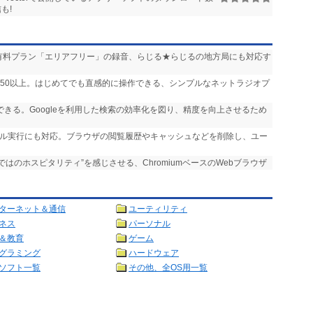
も!
送」や有料プラン「エリアフリー」の録音、らじる★らじるの地方局にも対応す
,750以上。はじめてでも直感的に操作できる、シンプルなネットラジオプ
実行できる。Googleを利用した検索の効率化を図り、精度を向上させるため
ール実行にも対応。ブラウザの閲覧履歴やキャッシュなどを削除し、ユー
らではのホスピタリティ”を感じさせる、ChromiumベースのWebブラウザ
ターネット＆通信
ユーティリティ
ネス
パーソナル
＆教育
ゲーム
グラミング
ハードウェア
ソフト一覧
その他、全OS用一覧