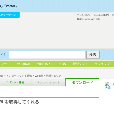
「Vector」
ベクターサイン
ちょい読み!
SELECTION
V
NGS Corporate Site
ド！
イブラリ
Windows
Mac(OS X)
全OS
新着ソフト
ランキング
/NT
>
インターネット＆通信
>
Web用
>
更新チェック
ダウンロード
コメント・評価
スクリーンショット
RLを取得してくれる