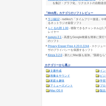
を集計・グラフ化、リクエストの自動送信
「Web用」カテゴリのソフトレビュー
ラジ録12
- radikoの「タイムフリー放
るネットラジオ録音ソフト
らじるれ郎 1.00
- 聴取できるチャンネルは1
レイヤー
suguru 2.1
- 高度なGoogle検索を簡単に
のソフト
Privacy Eraser Free 4.20.0.2244
- スケジュ
ザのプライバシーを保護するソフト
Kinza 3.2.0
- 新たにMac版も追加。“国産な
カテゴリーから選ぶ
文書作成
イン
画像＆サウンド
ビジ
家庭＆趣味
学習
アミューズメント
プロ
Mac OS X
製品