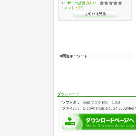
ユーザーの評価(
0
人)：
コメント：
0
件
■関連キーワード
ダウンロード
ソフト名：
画像ブログ解析
1.0.0
ファイル：
BlogAnalysis.zip / 24,366Bytes 