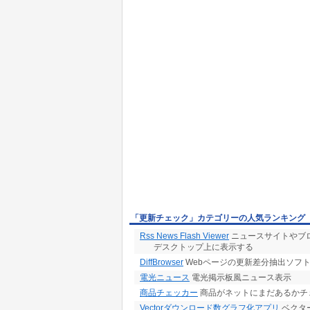
「更新チェック」カテゴリーの人気ランキング
Rss News Flash Viewer
ニュースサイトやブ
デスクトップ上に表示する
DiffBrowser
Webページの更新差分抽出ソフ
電光ニュース
電光掲示板風ニュース表示
商品チェッカー
商品がネットにまだあるかチ
Vectorダウンロード数グラフ化アプリ
ベクター