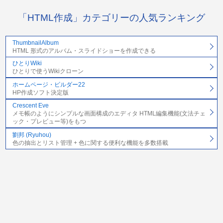
「HTML作成」カテゴリーの人気ランキング
ThumbnailAlbum
HTML 形式のアルバム・スライドショーを作成できる
ひとりWiki
ひとりで使うWikiクローン
ホームページ・ビルダー22
HP作成ソフト決定版
Crescent Eve
メモ帳のようにシンプルな画面構成のエディタ HTML編集機能(文法チェ
ック・プレビュー等)をもつ
劉邦 (Ryuhou)
色の抽出とリスト管理 + 色に関する便利な機能を多数搭載