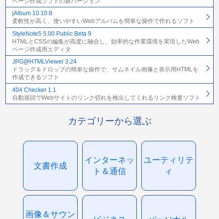
ページ作成ソフトの新バージョン
jAlbum 10.10.8
柔軟性が高く、使いやすいWebアルバムを簡単な操作で作れるソフト
StyleNote5 5.00 Public Beta 9
HTMLとCSSの編集が高度に融合し、効率的な作業環境を実現したWeb
ページ作成用エディタ
JPG@HTMLViewer 3.24
ドラッグ＆ドロップの簡単な操作で、サムネイル画像と表示用HTMLを
作成できるソフト
404 Checker 1.1
自動巡回でWebサイトのリンク切れを検出してくれるリンク検査ソフト
カテゴリーから選ぶ
インターネッ
ユーティリテ
文書作成
ト＆通信
ィ
画像＆サウン