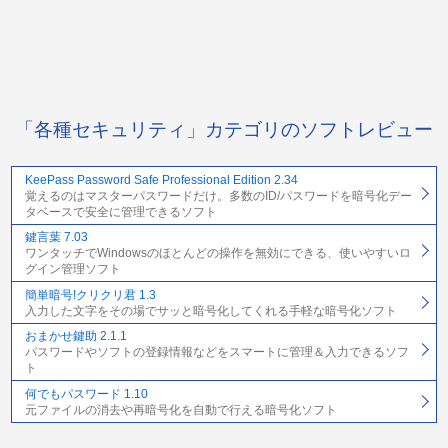
「各種セキュリティ」カテゴリのソフトレビュー
KeePass Password Safe Professional Edition 2.34
覚えるのはマスターパスワードだけ。多数のID/パスワードを暗号化デー
タベースで安全に管理できるソフト
鍵言葉 7.03
ワンタッチでWindowsのほとんどの操作を無効にできる、使いやすいロ
グイン管理ソフト
簡単暗号!クリクリ君 1.3
入力した文字をその場でサッと暗号化してくれる手軽な暗号化ソフト
おまかせ鍵助 2.1.1
パスワードやソフトの登録情報などをスマートに管理＆入力できるソフ
ト
何でもパスワード 1.10
元ファイルの消去や再暗号化を自動で行える暗号化ソフト