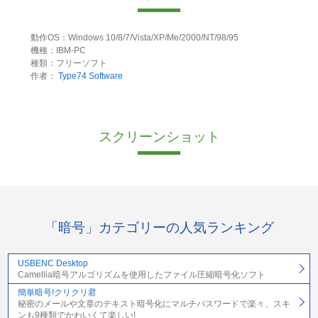
動作OS：Windows 10/8/7/Vista/XP/Me/2000/NT/98/95
機種：IBM-PC
種類：フリーソフト
作者：
Type74 Software
スクリーンショット
「暗号」カテゴリーの人気ランキング
USBENC Desktop
Camellia暗号アルゴリズムを使用したファイル圧縮暗号化ソフト
簡単暗号!クリクリ君
秘密のメールや文章のテキスト暗号化にマルチパスワードで楽々、スキ
ンも9種類でかわいくて楽しい!