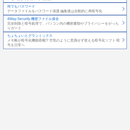
何でもパスワード
データファイルをパスワード保護 編集後は自動的に再暗号化
4Way-Security 機密ファイル保全
完全削除と暗号処理で、パソコン内の機密書類やプライバシーをがっち
りガード
ちょちょいとグランミックス
メモ帳が暗号化機能搭載!? 空気のように意識せず使える暗号化ソフト 暗
号を日常へ