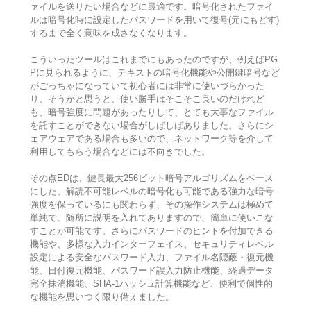
ァイルを送りたい場合などに最適です。暗号化されたファイ
ルは暗号化時に設定したパスワードを用いて復号(元にもどす)
するまで全く意味を成さなくなります。
こういったツールはこれまでにもあったのですが、例えばPG
Pに見られるように、テキストの暗号化機能や公開鍵暗号など
がごっちゃになっていて初心者には非常に使いづらかった
り、そうかと思うと、使い勝手はそこそこ良いのだけれど
も、暗号強度に問題があったりして、とても大事なファイル
を託すことができない場合がしばしばありました。さらにシ
ェアウェアである場合も多いので、ネットワーク等を介して
利用してもらう場合などには不向きでした。
その点EDは、鍵長最大256ビット暗号アルゴリズムをベース
にした、解読不可能レベルの暗号化も可能である強力な暗号
強度を保っているにも関わらず、その操作システムは極めて
単純で、随所に説明を入れてありますので、簡単に使いこな
すことが可能です。さらにパスワードのヒントを付加できる
機能や、多様な入力インターフェイス、セキュリティレベル
設定による安全なパスワード入力、ファイル名隠蔽・復元機
能、日付復元機能、パスワード誤入力防止機能、経過データ
完全抹消機能、SHA-1ハッシュ計算機能など、便利で個性的
な機能を思いつく限り備えました。