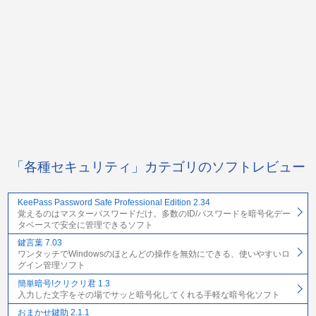
「各種セキュリティ」カテゴリのソフトレビュー
KeePass Password Safe Professional Edition 2.34
覚えるのはマスターパスワードだけ。多数のID/パスワードを暗号化デー
タベースで安全に管理できるソフト
鍵言葉 7.03
ワンタッチでWindowsのほとんどの操作を無効にできる、使いやすいロ
グイン管理ソフト
簡単暗号!クリクリ君 1.3
入力した文字をその場でサッと暗号化してくれる手軽な暗号化ソフト
おまかせ鍵助 2.1.1