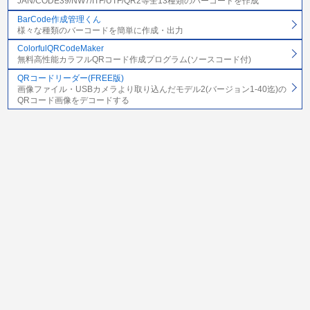
JAN/CODE39/NW7/ITF/UTF/QR2等全13種類のバーコードを作成
BarCode作成管理くん
様々な種類のバーコードを簡単に作成・出力
ColorfulQRCodeMaker
無料高性能カラフルQRコード作成プログラム(ソースコード付)
QRコードリーダー(FREE版)
画像ファイル・USBカメラより取り込んだモデル2(バージョン1-40迄)の
QRコード画像をデコードする