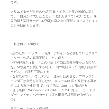
です。
クリエイターが自分の作品(写真・イラスト等の画像)に対し
て、「自分が作成したこと」「改ざんされていないこと」 を
公的個人認証サービス(JPKI)の署名鍵で証明できるようにする
ことを目的とします。
---
これは何？（30秒で）
- 誰のため：イラスト・写真・デザインを公開しているクリエ
イター／作品の真贋証明をしたい個人
- 何が解決される：「この作品は本当に自分が作ったものだ」
を、AIや盗用が横行する時代に 国の認証局（公的個人認証サ
ービス） で証明可能にする
- なぜ既存ツールではダメか：透かしは外せる。ブロックチェ
ーンNFTは身元を担保しない。本ツールは 国が発行する署名
鍵による真正性証明 で、技術的にも法的にも筋が通る
- 使う条件：Windows 10/11 (x64)、PC/SC 対応 IC カードリー
ダー、マイナンバーカード（署名用電子証明書が有効なも
の）
想定ユースケース・価格帯