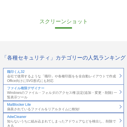
スクリーンショット
「各種セキュリティ」カテゴリーの人気ランキング
職印くん32
会社で使用するような「職印」や各種印面をを全自動レイアウトで作成
Office向けにSVG形式にも対応
ファイル権限デザイナー
Windowsのファイル・フォルダのアクセス権 設定(追加・変更・削除) 一
覧表示ツール
MalBlocker Lite
偽装されているファイルをリアルタイムに検知!
AdwCleaner
知らないうちに組み込まれてしまったアドウェアなどを検出し、削除で
きる