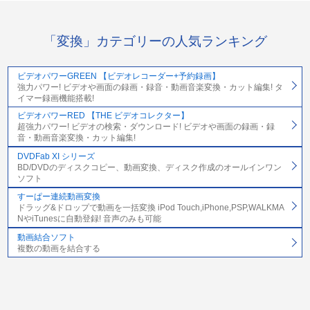
「変換」カテゴリーの人気ランキング
ビデオパワーGREEN 【ビデオレコーダー+予約録画】
強力パワー! ビデオや画面の録画・録音・動画音楽変換・カット編集! タ
イマー録画機能搭載!
ビデオパワーRED 【THE ビデオコレクター】
超強力パワー! ビデオの検索・ダウンロード! ビデオや画面の録画・録
音・動画音楽変換・カット編集!
DVDFab XI シリーズ
BD/DVDのディスクコピー、動画変換、ディスク作成のオールインワン
ソフト
すーぱー連続動画変換
ドラッグ&ドロップで動画を一括変換 iPod Touch,iPhone,PSP,WALKMA
NやiTunesに自動登録! 音声のみも可能
動画結合ソフト
複数の動画を結合する