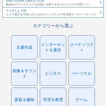
GOLF SCORE CHECK 2 0.30
数値やグラフでスコアを詳細に分析できるゴルフスコア管理ソフト
マイボくん 4.33
スコア集計を手軽に行えるボウリングスコア管理用データベースソフト
カテゴリーから選ぶ
インターネッ
ユーティリテ
文書作成
ト＆通信
ィ
画像＆サウン
ビジネス
パーソナル
ド
家庭＆趣味
学習＆教育
ゲーム