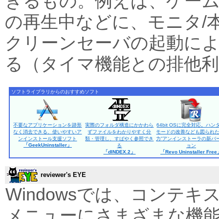
きるもの。例えば、ゲーム
の再生中などに、モニタ/
クリーンセーバの起動に
る（タイマ機能との排他利
ソフトライブラリからのおすすめソフト
不要なアプリケーションを跡形
実際のフォルダ構造にかかわら
64bit OSに完全対応。ハン
なく消去できる、使いやすいア
ずファイルをわかりやすく分
モードの改善なども図られた
ンインストール支援ソフト
類・管理し、すばやく参照でき
力”アンインストーラの新バ
「GeekUninstaller」
る
ョン
「dINDEX.2」
「Revo Uninstaller Fre
reviewer's EYE
Windowsでは、コンテ
メニューにさまざまな機