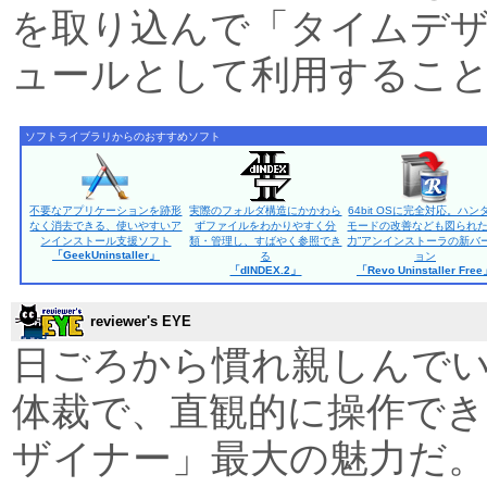
を取り込んで「タイムデ
ュールとして利用するこ
ソフトライブラリからのおすすめソフト
不要なアプリケーションを跡形
実際のフォルダ構造にかかわら
64bit OSに完全対応。ハン
なく消去できる、使いやすいア
ずファイルをわかりやすく分
モードの改善なども図られた
ンインストール支援ソフト
類・管理し、すばやく参照でき
力”アンインストーラの新バ
「GeekUninstaller」
る
ョン
「dINDEX.2」
「Revo Uninstaller Fre
reviewer's EYE
日ごろから慣れ親しんで
体裁で、直観的に操作で
ザイナー」最大の魅力だ。