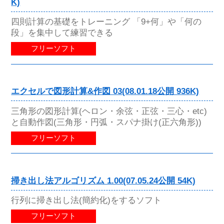
K)
四則計算の基礎をトレーニング 「9+何」や「何の
段」を集中して練習できる
フリーソフト
エクセルで図形計算&作図 03(08.01.18公開 936K)
三角形の図形計算(ヘロン・余弦・正弦・三心・etc)
と自動作図(三角形・円弧・スパナ掛け(正六角形))
フリーソフト
掃き出し法アルゴリズム 1.00(07.05.24公開 54K)
行列に掃き出し法(簡約化)をするソフト
フリーソフト