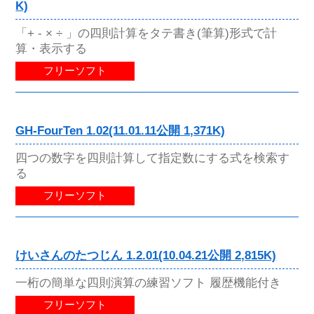
K)
「+ - × ÷ 」の四則計算をタテ書き(筆算)形式で計
算・表示する
フリーソフト
GH-FourTen 1.02(11.01.11公開 1,371K)
四つの数字を四則計算して指定数にする式を検索す
る
フリーソフト
けいさんのたつじん 1.2.01(10.04.21公開 2,815K)
一桁の簡単な四則演算の練習ソフト 履歴機能付き
フリーソフト