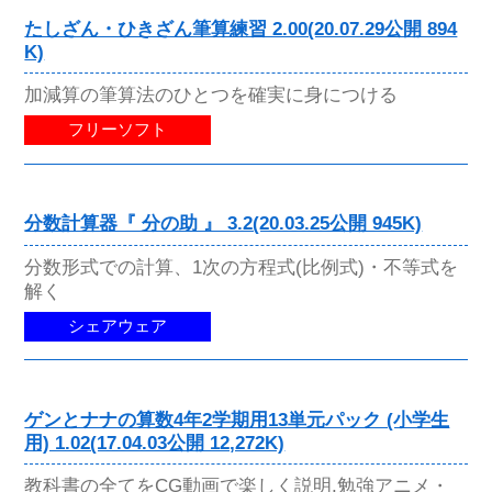
たしざん・ひきざん筆算練習 2.00(20.07.29公開 894
K)
加減算の筆算法のひとつを確実に身につける
フリーソフト
分数計算器『 分の助 』 3.2(20.03.25公開 945K)
分数形式での計算、1次の方程式(比例式)・不等式を
解く
シェアウェア
ゲンとナナの算数4年2学期用13単元パック (小学生
用) 1.02(17.04.03公開 12,272K)
教科書の全てをCG動画で楽しく説明,勉強アニメ・