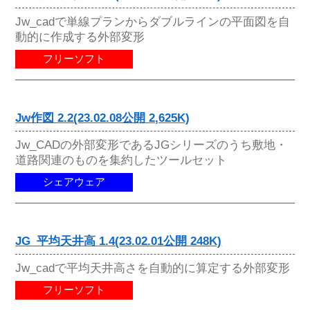
Jw_cadで単線プランからダブルラインの平面図を自
動的に作成する外部変形
フリーソフト
Jw作図 2.2(23.02.08公開 2,625K)
Jw_CADの外部変形であるJGシリーズのうち敷地・
道路関連のものを集約したツールセット
シェアウェア
JG_平均天井高 1.4(23.02.01公開 248K)
Jw_cadで平均天井高さを自動的に算定する外部変形
フリーソフト