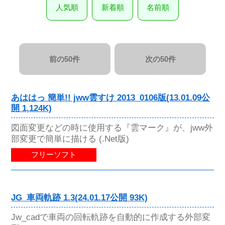
人気順
新着順
名前順
前の50件
次の50件
あははっ 簡単!! jww雲すけ 2013_0106版(13.01.09公
開 1,124K)
図面変更などの時に使用する『雲マーク』が、jww外
部変更で簡単に描ける (.Net版)
フリーソフト
JG_車両軌跡 1.3(24.01.17公開 93K)
Jw_cadで車両の回転軌跡を自動的に作成する外部変