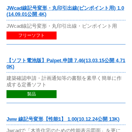
JWcad線記号変形・丸印引出線(ピンポイント用) 1.0
(14.09.01公開 4K)
JWcad線記号変形・丸印引出線・ピンポイント用
フリーソフト
【ソフト電池版】Palpet.申請 7.46(13.03.15公開 4,71
0K)
建築確認申請・計画通知等の書類を素早く簡単に作
成する定番ソフト
製品
Jww 線記号変形【性能1】 1.00(10.12.24公開 13K)
Jwcadで「木造住宅のための性能表示図面」を更に