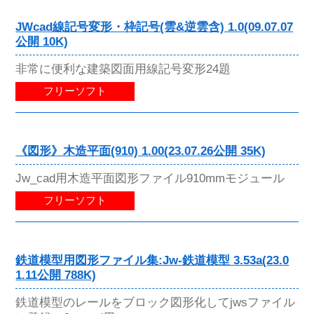
JWcad線記号変形・枠記号(雲&逆雲含) 1.0(09.07.07
公開 10K)
非常に便利な建築図面用線記号変形24題
フリーソフト
《図形》木造平面(910) 1.00(23.07.26公開 35K)
Jw_cad用木造平面図形ファイル910mmモジュール
フリーソフト
鉄道模型用図形ファイル集:Jw-鉄道模型 3.53a(23.0
1.11公開 788K)
鉄道模型のレールをブロック図形化してjwsファイル