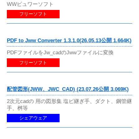
WWビュワーソフト
フリーソフト
PDF to Jww Converter 1.3.1.0(26.05.13公開 1,664K)
PDFファイルをJw_cadのJwwファイルに変換
フリーソフト
配管図形(JWW、JWC_CAD) (23.07.26公開 3,069K)
2次元cadの 用の図形集 塩ビ継ぎ手、ダクト、鋼管継
手、桝等
シェアウェア