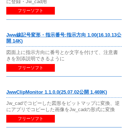
に登録・Jw_cad用
フリーソフト
Jww線記号変形・指示番号:指示方向 1.00(16.10.13公
開 14K)
図面上に指示方向に番号とか文字を付けて、注意書
きを別添説明できるように
フリーソフト
JwwClipMonitor 1.1.0.0(25.07.02公開 1,469K)
Jw_cadでコピーした図形をビットマップに変換、逆
にアプリでコピーした画像をJw_cadの形式に変換
フリーソフト