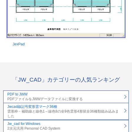
JexPad
「JW_CAD」カテゴリーの人気ランキング
PDF to JWW
PDFファイルをJWWデータファイルに変換する
Jwcad線記号変形雲マーク36種
雲形枠・補助線と線色1～線色8の全9色雲形4形状全36種類組み込みま
した
Jw_cad for Windows
2次元汎用 Personal CAD System