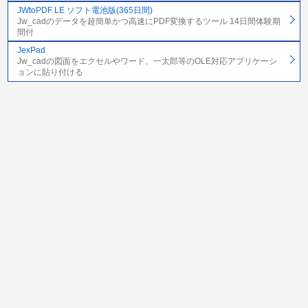
JWtoPDF LE ソフト電池版(365日間)
Jw_cadのデータを超簡単かつ高速にPDF変換するツール 14日間体験期
間付
JexPad
Jw_cadの図面をエクセルやワード、一太郎等のOLE対応アプリケーシ
ョンに貼り付ける