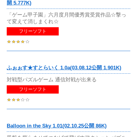
開 5,777K)
「ゲーム甲子園」六月度月間優秀賞受賞作品☆撃っ
て変えて消しまくれ☆
フリーソフト
ふぉぉす★すとらいく 1.0a(03.08.12公開 1,901K)
対戦型パズルゲーム 通信対戦が出来る
フリーソフト
Balloon in the Sky 1.01(02.10.25公開 86K)