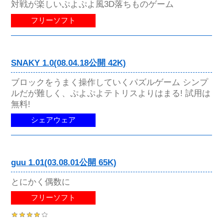
対戦が楽しいぷよぷよ風3D落ちものゲーム
フリーソフト
SNAKY 1.0(08.04.18公開 42K)
ブロックをうまく操作していくパズルゲーム シンプ
ルだが難しく、ぷよぷよテトリスよりはまる! 試用は
無料!
シェアウェア
guu 1.01(03.08.01公開 65K)
とにかく偶数に
フリーソフト