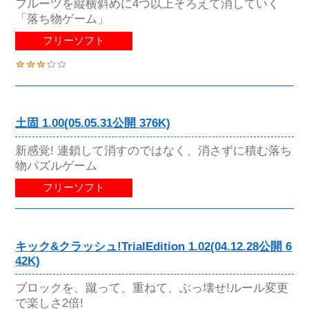
フルーツを縦横斜めに4つ以上そろえて消していく
「落ち物ゲーム」
フリーソフト
土固 1.00(05.05.31公開 376K)
新感覚! 連鎖して消すのではなく、消さずに積む落ち
物パズルゲーム
フリーソフト
キック&クラッシュ!TrialEdition 1.02(04.12.28公開 6
42K)
ブロックを、蹴って、重ねて、ぶっ壊せ!ルール変更
で楽しさ2倍!