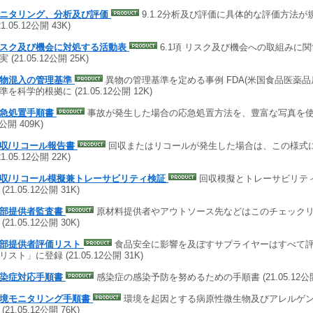
ニタリング、分析及び評価
9.1.2分析及び評価に具体的な評価方法が
21.05.12公開 43K)
スク及び機会に対処する活動表
6.1項 リスク及び機会への取組みに関
 (21.05.12公開 25K)
物混入の管理基準
異物の管理基準を定める事例 FDA(米国食品医薬品
準を科学的根拠に (21.05.12公開 12K)
急処置手順書
事故が発生した場合の応急処置方法を、豊富な写真を使って
2公開 409K)
収/リコール報告書
回収またはリコールが発生した場合は、この様式
21.05.12公開 22K)
収/リコール模擬兼トレーサビリティ検証
回収模擬とトレーサビリテ
(21.05.12公開 31K)
部提供者監査書
原材料提供者やアウトソース先などはこのチェック
(21.05.12公開 30K)
部提供者評価リスト
食品安全に影響を及ぼすサプライヤーはすべて
スト」に登録 (21.05.12公開 31K)
染症対応手順書
感染症の感染予防を努めるための手順書 (21.05.12公開 
境モニタリング手順書
環境を起因とする病原性微生物及びアレルゲ
(21.05.12公開 76K)