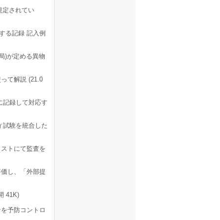
規定されてい
する記録 記入例
局)が定める異物
解説 (21.0
に記録して対応す
ィ試験を統合した
リストにて監査を
評価し、「外部提
41K)
ンを予防コントロ