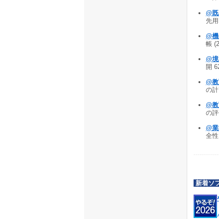
@既
先用 
@
帳 (
@境
開 6
@教
の計画
@教
の評
@業
全性を
新着ソ