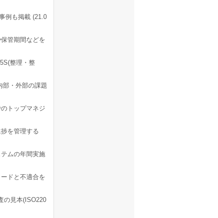
例も掲載 (21.0
や保管期間などを
、5S(整理・整
て、内部・外部の課題
でのトップマネジ
進捗を管理する
ステムの年間実施
カードと不適合を
見本(ISO220