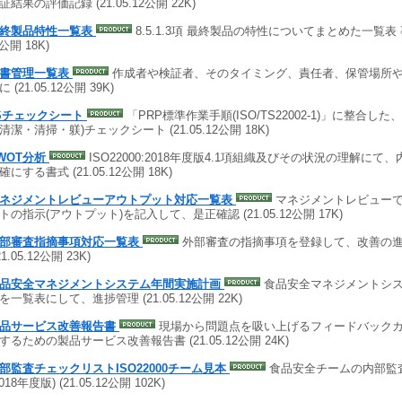
証結果の評価記録 (21.05.12公開 22K)
終製品特性一覧表
8.5.1.3項 最終製品の特性についてまとめた一覧表 事
2公開 18K)
書管理一覧表
作成者や検証者、そのタイミング、責任者、保管場所
 (21.05.12公開 39K)
Sチェックシート
「PRP標準作業手順(ISO/TS22002-1)」に整合した
清潔・清掃・躾)チェックシート (21.05.12公開 18K)
WOT分析
ISO22000:2018年度版4.1項組織及びその状況の理解に
にする書式 (21.05.12公開 18K)
ネジメントレビューアウトプット対応一覧表
マネジメントレビュー
トの指示(アウトプット)を記入して、是正確認 (21.05.12公開 17K)
部審査指摘事項対応一覧表
外部審査の指摘事項を登録して、改善の
21.05.12公開 23K)
品安全マネジメントシステム年間実施計画
食品安全マネジメントシ
を一覧表にして、進捗管理 (21.05.12公開 22K)
品サービス改善報告書
現場から問題点を吸い上げるフィードバック
するための製品サービス改善報告書 (21.05.12公開 24K)
部監査チェックリストISO22000チーム見本
食品安全チームの内部監査の
2018年度版) (21.05.12公開 102K)