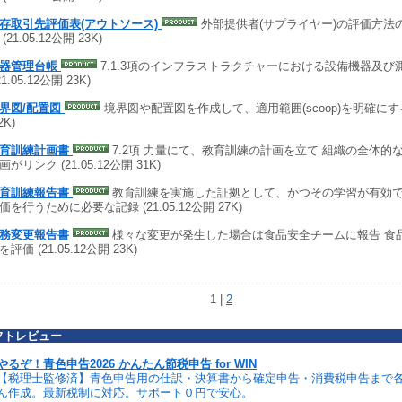
存取引先評価表(アウトソース)
外部提供者(サプライヤー)の評価方法
(21.05.12公開 23K)
機器管理台帳
7.1.3項のインフラストラクチャーにおける設備機器及び
21.05.12公開 23K)
界図/配置図
境界図や配置図を作成して、適用範囲(scoop)を明確にする (2
2K)
育訓練計画書
7.2項 力量にて、教育訓練の計画を立て 組織の全体的
がリンク (21.05.12公開 31K)
育訓練報告書
教育訓練を実施した証拠として、かつその学習が有効
価を行うために必要な記録 (21.05.12公開 27K)
務変更報告書
様々な変更が発生した場合は食品安全チームに報告 食
評価 (21.05.12公開 23K)
1 |
2
フトレビュー
やるぞ！青色申告2026 かんたん節税申告 for WIN
【税理士監修済】青色申告用の仕訳・決算書から確定申告・消費税申告まで
ん作成。最新税制に対応。サポート０円で安心。