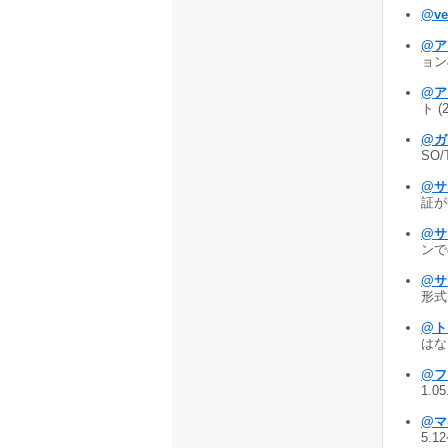
@v
@ア
ョン
@ア
ト (
@ガ
SO/
@サ
証が明
@サ
ンでの
@サ
形式で
@ト
はない
@フ
1.0
@マ
5.1