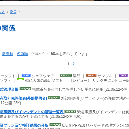
ネス
ISO
O関係
-
新着順
-
名前順
90本中1 ～ 50本を表示しています
1 |
2
ーソフト ｜
シェアウェア ｜
製品 ｜
サンプル ｜
ソフト ｜
特に人気の高いソフト ｜ 《レビュー》 リンク先にレビュー
様式管理台帳
様式番号を付与して管理したい場合に使用 (21.05.12公開 2
存取引先評価表(外部提供者)
外部提供者(サプライヤー)の評価方法の一つ
5.12公開 23K)
急事態及びインシデントの処理一覧表
緊急事態及びインシデントは
備えをするのかを明確にする (21.05.12公開 40K)
証プラン及び検証結果の分析
8.8項 PRPs及びハザード管理プラン