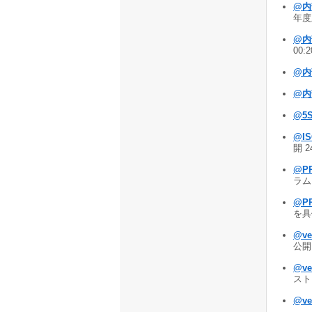
@内
年度版
@内
00:
@内
@内
@5
@I
開 2
@P
ラム
@PR
を具
@v
公開 
@v
ストを
@v