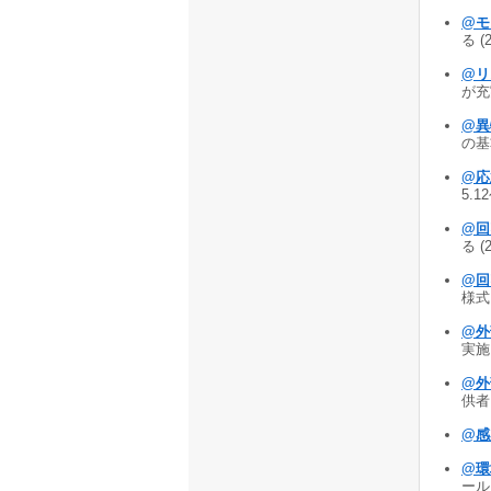
@モ
る (
@リ
が充実
@異
の基
@応
5.1
@回
る (
@回
様式 
@外
実施 
@外
供者リ
@感
@環
ール 