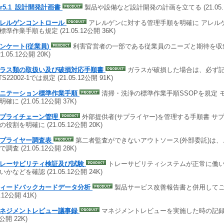
er5.1_設計開発計画書
製品や設備など設計開発の計画を立てる (21.05.12
レルゲンコントロール
アレルゲンに対する管理手順を明確に アレル
標準作業手順も規定 (21.05.12公開 36K)
ンケート(従業員)
利害官営者の一部である従業員のニーズと期待を収
21.05.12公開 20K)
ラス類の取扱い及び破損対応手順書
ガラスが破損した場合は、必ず記
TS22002-1では規定 (21.05.12公開 91K)
ニテーション標準作業手順
清掃・洗浄の標準作業手順SSOPを規定 
確に (21.05.12公開 37K)
プライチェーン管理
外部提供者(サプライヤー)を管理する手順書 サ
役割を明確に (21.05.12公開 20K)
プライヤー調査表
第二者監査ができないアウトソース(外部委託)は
調査 (21.05.12公開 28K)
レーサビリティ検証及び試験
トレーサビリティシステムが正常に働
かなどを確認 (21.05.12公開 24K)
ィードバックカードデータ分析
製品サービス改善報告書と併用してご使
5.12公開 41K)
ネジメントレビュー議事録
マネジメントレビューを実施した時の記録 必
2公開 22K)