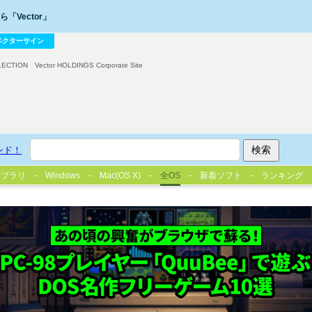
「Vector」
ベクターサイン
LECTION
Vector HOLDINGS Corporate Site
ンド！
イブラリ
Windows
Mac(OS X)
全OS
新着ソフト
ランキング