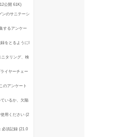
公開 61K)
ゲンのサニテーシ
集するアンケー
録をとるようにI
モニタリング、検
プライヤーチェー
、このアンケート
いているか、欠陥
用ください (2
須記録 (21.0