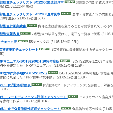
部監査チェックリストISO22000製造部見本
製造部の内部監査の見本(ISO
) (21.05.12公開 95K)
部監査チェックリストISO22000倉庫見本
倉庫・資材置き場の内部監査の
2018年度版) (21.05.12公開 58K)
部監査計画実績書
内部監査は計画を立てることが要求されている (21.05.
部監査報告書
内部監査の結果を受けて、是正を一覧表で管理 (21.05.12
Sチェック表
5Sチェック表 (21.05.12公開 22K)
SO審査事前チェックシート
ISO審査前に最終確認をするチェックシート (2
4K)
RPマニュアルISOTS22002-1:2009年度版
ISO/TS22002-1:2009
PRPを規定した「PRPマニュアル」 (21.05.12公開 182K)
P標準作業手順(ISOTS22002-1)
ISO/TS22002-1:2009年度版 前
体的に規定した「PRP標準作業手順」 (21.05.12公開 138K)
er5,1_食品防御評価表
食品防御(フードディフェンス)を評価し、対策を計画 
35K)
er5.1_フードディフェンス評価チェックシート
アメリカのパン協会推
参考に作成 (21.05.12公開 16K)
er5.1_食品偽装脆弱性評価チェックシート
食品偽装対応の様式 (21.05.1