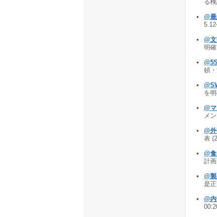
る検
@最
5.1
@文
明確に
@5
頓・
@S
を明確
@マ
メン
@外
表 (
@食
計画
@製
是正
@内
00: