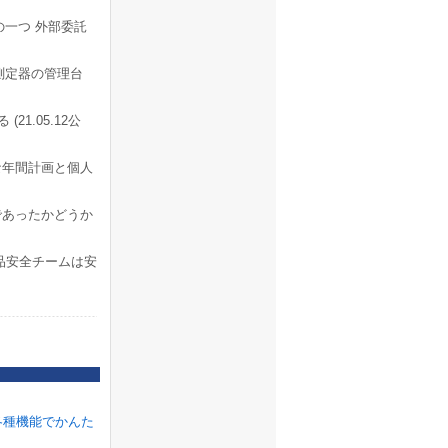
の一つ 外部委託
測定器の管理台
1.05.12公
な年間計画と個人
であったかどうか
品安全チームは安
各種機能でかんた