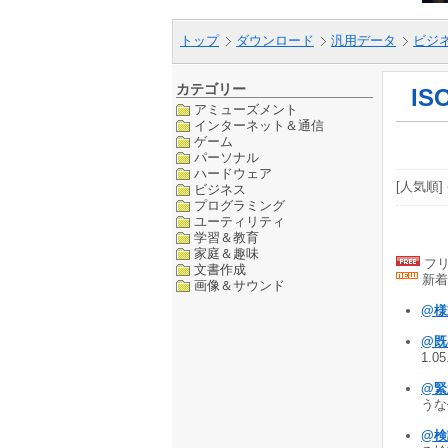
トップ
ダウンロード
汎用データ
ビジ
カテゴリー
IS
アミューズメント
インターネット＆通信
ゲーム
パーソナル
ハードウェア
[人気順] 
ビジネス
プログラミング
ユーティリティ
学習＆教育
家庭＆趣味
フリ
文書作成
新着
画像＆サウンド
@
@既
1.0
@緊
うな
@検