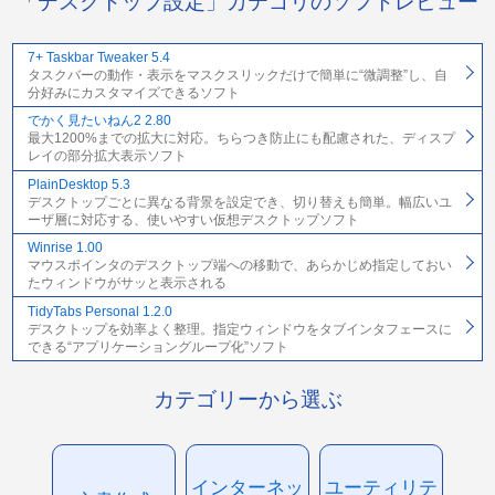
「デスクトップ設定」カテゴリのソフトレビュー
7+ Taskbar Tweaker 5.4
タスクバーの動作・表示をマスクスリックだけで簡単に“微調整”し、自
分好みにカスタマイズできるソフト
でかく見たいねん2 2.80
最大1200%までの拡大に対応。ちらつき防止にも配慮された、ディスプ
レイの部分拡大表示ソフト
PlainDesktop 5.3
デスクトップごとに異なる背景を設定でき、切り替えも簡単。幅広いユ
ーザ層に対応する、使いやすい仮想デスクトップソフト
Winrise 1.00
マウスポインタのデスクトップ端への移動で、あらかじめ指定しておい
たウィンドウがサッと表示される
TidyTabs Personal 1.2.0
デスクトップを効率よく整理。指定ウィンドウをタブインタフェースに
できる“アプリケーショングループ化”ソフト
カテゴリーから選ぶ
インターネッ
ユーティリテ