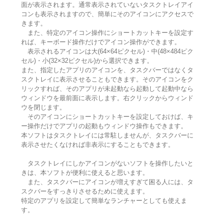
面が表示されます。通常表示されていないタスクトレイアイ
コンも表示されますので、簡単にそのアイコンにアクセスで
きます。
また、特定のアイコン操作にショートカットキーを設定す
れば、キーボード操作だけでアイコン操作ができます。
表示されるアイコンは大(64×64ピクセル)・中(48×484ピク
セル)・小(32×32ピクセル)から選択できます。
また、指定したアプリのアイコンを、タスクバーではなくタ
スクトレイに表示させることもできます。そのアイコンをク
リックすれば、そのアプリが未起動なら起動して起動中なら
ウィンドウを最前面に表示します。右クリックからウィンド
ウを閉じます。
そのアイコンにショートカットキーを設定しておけば、キ
ー操作だけでアプリの起動もウィンドウ操作もできます。
本ソフトはタスクトレイには常駐しませんが、タスクバーに
表示させたくなければ非表示にすることもできます。
タスクトレイにしかアイコンがないソフトを操作したいと
きは、本ソフトが便利に使えると思います。
また、タスクバーにアイコンが増えすぎて困る人には、タ
スクバーをすっきりさせるために使えます。
特定のアプリを設定して簡単なランチャーとしても使えま
す。