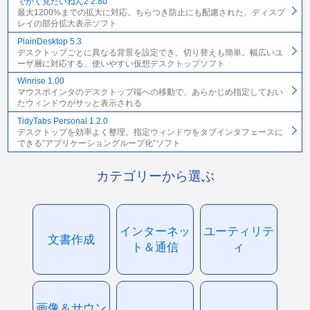
でかく見たいねん2 2.80
最大1200%までの拡大に対応。ちらつき防止にも配慮された、ディスプ
レイの部分拡大表示ソフト
PlainDesktop 5.3
デスクトップごとに異なる背景を設定でき、切り替えも簡単。幅広いユ
ーザ層に対応する、使いやすい仮想デスクトップソフト
Winrise 1.00
マウスポインタのデスクトップ端への移動で、あらかじめ指定しておい
たウィンドウがサッと表示される
TidyTabs Personal 1.2.0
デスクトップを効率よく整理。指定ウィンドウをタブインタフェースに
できる“アプリケーショングループ化”ソフト
カテゴリーから選ぶ
インターネッ
ユーティリテ
文書作成
ト＆通信
ィ
画像＆サウン