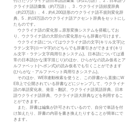
付けたウクライナ語日本語語彙集（約21万語）、2．日本語ウ
クライナ語語彙集（約7万語）、3．ウクライナ語頻度辞典
（約23万語）、4．約4,200語形のウクライナ語不規則変化辞
典、5．約19万語のウクライナ語アクセント辞典をセットにし
たものです。
ウクライナ語の変化形→原形変換システムを搭載してお
り、ウクライナ語の大部分の変化形からも辞書が引けます。
ウクライナ語についてはウクライナ語の文字(キリル文字)と
ラテン文字(ローマ字)のどちらでも辞書引きができます(キリ
ル文字・ラテン文字両用引きシステム)。日本語については通
常の日本語(かな漢字混じり)のほか、ひらがなの読み仮名とア
ルファベット(ヘボン式)の読み仮名でも引くことができます
(ひらがな・アルファベット両用引きシステム)。
そのほか、WEB連動検索を使うと、この辞書から直接にW
EB上で公開されている辞書などにジャンプして、ウクライナ
語の単語変化表、発音・翻訳、ウクライナ語英語辞典、日本
語ウクライナ語辞典、ウクライナ語大辞典などを利用するこ
とができます。
また、辞書は編集が許可されているので、自分で単語を付
け加えたり、辞書の内容を書き換えたりすることが簡単にで
きます。