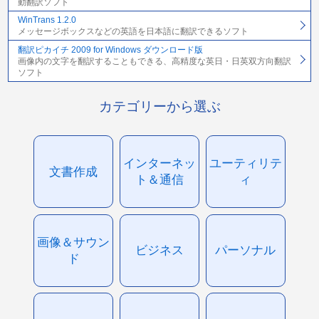
動翻訳ソフト
WinTrans 1.2.0
メッセージボックスなどの英語を日本語に翻訳できるソフト
翻訳ピカイチ 2009 for Windows ダウンロード版
画像内の文字を翻訳することもできる、高精度な英日・日英双方向翻訳
ソフト
カテゴリーから選ぶ
インターネッ
ユーティリテ
文書作成
ト＆通信
ィ
画像＆サウン
ビジネス
パーソナル
ド