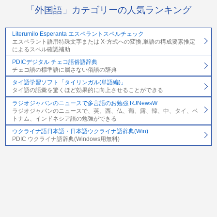
「外国語」カテゴリーの人気ランキング
Literumilo Esperanta エスペラントスペルチェック
エスペラント語用特殊文字または X-方式への変換,単語の構成要素推定
によるスペル確認補助
PDICデジタル チェコ語俗語辞典
チェコ語の標準語に属さない俗語の辞典
タイ語学習ソフト「タイリンガル(単語編)」
タイ語の語彙を驚くほど効果的に向上させることができる
ラジオジャパンのニュースで多言語のお勉強 RJNewsW
ラジオジャパンのニュースで、英、西、仏、葡、露、韓、中、タイ、ベ
トナム、インドネシア語の勉強ができる
ウクライナ語日本語・日本語ウクライナ語辞典(Win)
PDIC ウクライナ語辞典(Windows用無料)