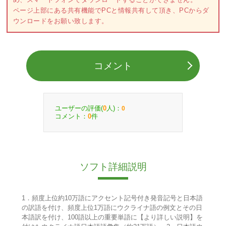
ページ上部にある共有機能でPCと情報共有して頂き、PCからダ
ウンロードをお願い致します。
コメント
ユーザーの評価(
人)：
0
0
コメント：
件
0
ソフト詳細説明
1．頻度上位約10万語にアクセント記号付き発音記号と日本語
の訳語を付け、頻度上位1万語にウクライナ語の例文とその日
本語訳を付け、100語以上の重要単語に【より詳しい説明】を