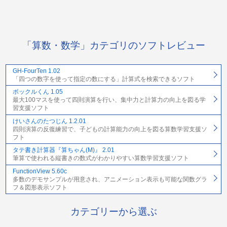
「算数・数学」カテゴリのソフトレビュー
GH-FourTen 1.02
「四つの数字を使って指定の数にする」計算式を検索できるソフト
ボックルくん 1.05
最大100マスを使って四則演算を行い、集中力と計算力の向上を図る学
習支援ソフト
けいさんのたつじん 1.2.01
四則演算の反復練習で、子どもの計算能力の向上を図る算数学習支援ソ
フト
タテ書き計算器『算ちゃん(M)』 2.01
筆算で使われる縦書きの数式がわかりやすい算数学習支援ソフト
FunctionView 5.60c
多数のデモサンプルが用意され、アニメーション表示も可能な関数グラ
フ＆図形表示ソフト
カテゴリーから選ぶ