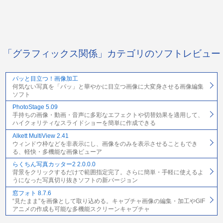
「グラフィックス関係」カテゴリのソフトレビュー
パッと目立つ！画像加工
何気ない写真を「パッ」と華やかに目立つ画像に大変身させる画像編集
ソフト
PhotoStage 5.09
手持ちの画像・動画・音声に多彩なエフェクトや切替効果を適用して、
ハイクォリティなスライドショーを簡単に作成できる
Alkett MultiView 2.41
ウィンドウ枠などを非表示にし、画像をのみを表示させることもでき
る、軽快・多機能な画像ビューア
らくちん写真カッター2 2.0.0.0
背景をクリックするだけで範囲指定完了。さらに簡単・手軽に使えるよ
うになった写真切り抜きソフトの新バージョン
窓フォト 8.7.6
“見たまま”を画像として取り込める。キャプチャ画像の編集・加工やGIF
アニメの作成も可能な多機能スクリーンキャプチャ