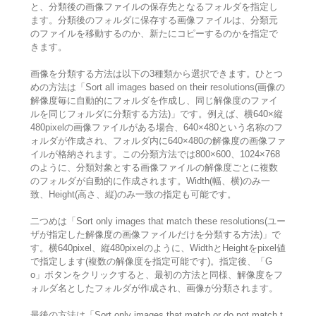
と、分類後の画像ファイルの保存先となるフォルダを指定し
ます。分類後のフォルダに保存する画像ファイルは、分類元
のファイルを移動するのか、新たにコピーするのかを指定で
きます。
画像を分類する方法は以下の3種類から選択できます。ひとつ
めの方法は「Sort all images based on their resolutions(画像の
解像度毎に自動的にフォルダを作成し、同じ解像度のファイ
ルを同じフォルダに分類する方法)」です。例えば、横640×縦
480pixelの画像ファイルがある場合、640×480という名称のフ
ォルダが作成され、フォルダ内に640×480の解像度の画像ファ
イルが格納されます。この分類方法では800×600、1024×768
のように、分類対象とする画像ファイルの解像度ごとに複数
のフォルダが自動的に作成されます。Width(幅、横)のみ一
致、Height(高さ、縦)のみ一致の指定も可能です。
二つめは「Sort only images that match these resolutions(ユー
ザが指定した解像度の画像ファイルだけを分類する方法)」で
す。横640pixel、縦480pixelのように、WidthとHeightをpixel値
で指定します(複数の解像度を指定可能です)。指定後、「G
o」ボタンをクリックすると、最初の方法と同様、解像度をフ
ォルダ名としたフォルダが作成され、画像が分類されます。
最後の方法は「Sort only images that match or do not match t