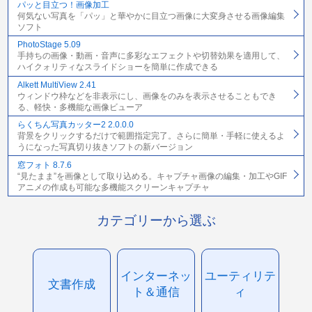
パッと目立つ！画像加工
何気ない写真を「パッ」と華やかに目立つ画像に大変身させる画像編集
ソフト
PhotoStage 5.09
手持ちの画像・動画・音声に多彩なエフェクトや切替効果を適用して、
ハイクォリティなスライドショーを簡単に作成できる
Alkett MultiView 2.41
ウィンドウ枠などを非表示にし、画像をのみを表示させることもでき
る、軽快・多機能な画像ビューア
らくちん写真カッター2 2.0.0.0
背景をクリックするだけで範囲指定完了。さらに簡単・手軽に使えるよ
うになった写真切り抜きソフトの新バージョン
窓フォト 8.7.6
“見たまま”を画像として取り込める。キャプチャ画像の編集・加工やGIF
アニメの作成も可能な多機能スクリーンキャプチャ
カテゴリーから選ぶ
インターネッ
ユーティリテ
文書作成
ト＆通信
ィ