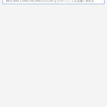
MD5,SHA-1,SHA-256,SHA-512,CRCなどのハッシュを高速に求める