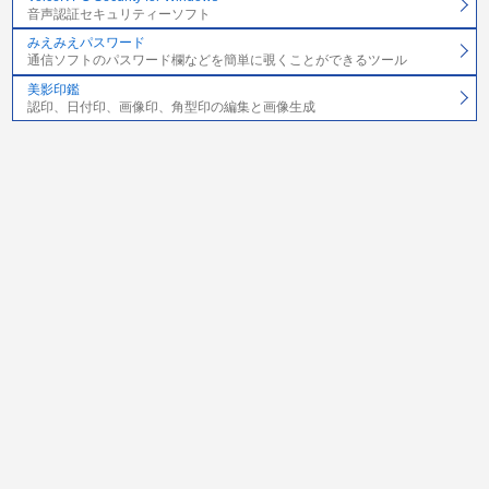
音声認証セキュリティーソフト
みえみえパスワード
通信ソフトのパスワード欄などを簡単に覗くことができるツール
美影印鑑
認印、日付印、画像印、角型印の編集と画像生成