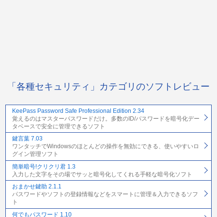
「各種セキュリティ」カテゴリのソフトレビュー
KeePass Password Safe Professional Edition 2.34
覚えるのはマスターパスワードだけ。多数のID/パスワードを暗号化デー
タベースで安全に管理できるソフト
鍵言葉 7.03
ワンタッチでWindowsのほとんどの操作を無効にできる、使いやすいロ
グイン管理ソフト
簡単暗号!クリクリ君 1.3
入力した文字をその場でサッと暗号化してくれる手軽な暗号化ソフト
おまかせ鍵助 2.1.1
パスワードやソフトの登録情報などをスマートに管理＆入力できるソフ
ト
何でもパスワード 1.10