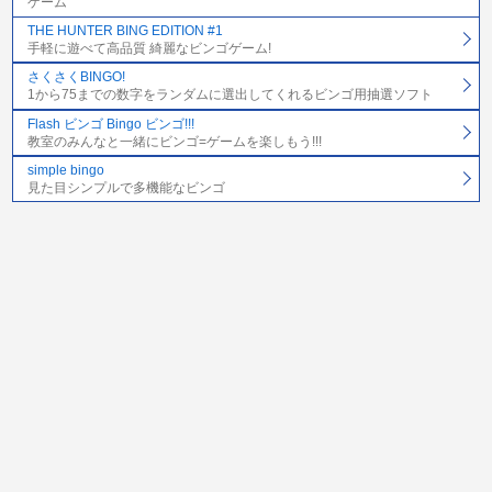
ゲーム
THE HUNTER BING EDITION #1
手軽に遊べて高品質 綺麗なビンゴゲーム!
さくさくBINGO!
1から75までの数字をランダムに選出してくれるビンゴ用抽選ソフト
Flash ビンゴ Bingo ビンゴ!!!
教室のみんなと一緒にビンゴ=ゲームを楽しもう!!!
simple bingo
見た目シンプルで多機能なビンゴ