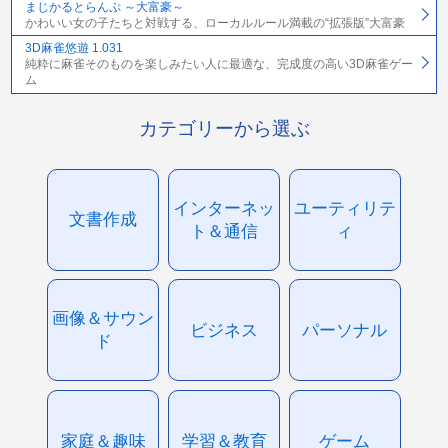
まじかるとらんぷ ～大富豪～
かわいい女の子たちと対戦する、ローカルルール満載の“拡張版”大富豪
3D麻雀悠遊 1.031
純粋に麻雀そのものを楽しみたい人に最適な、完成度の高い3D麻雀ゲー
ム
カテゴリーから選ぶ
インターネッ
ユーティリテ
文書作成
ト＆通信
ィ
画像＆サウン
ビジネス
パーソナル
ド
家庭＆趣味
学習＆教育
ゲーム