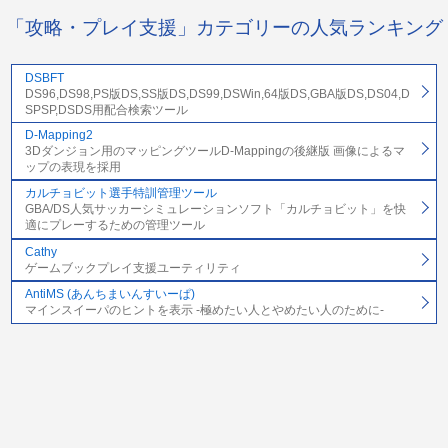
「攻略・プレイ支援」カテゴリーの人気ランキング
DSBFT
DS96,DS98,PS版DS,SS版DS,DS99,DSWin,64版DS,GBA版DS,DS04,D
SPSP,DSDS用配合検索ツール
D-Mapping2
3Dダンジョン用のマッピングツールD-Mappingの後継版 画像によるマ
ップの表現を採用
カルチョビット選手特訓管理ツール
GBA/DS人気サッカーシミュレーションソフト「カルチョビット」を快
適にプレーするための管理ツール
Cathy
ゲームブックプレイ支援ユーティリティ
AntiMS (あんちまいんすいーぱ)
マインスイーパのヒントを表示 -極めたい人とやめたい人のために-